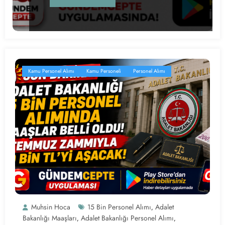
Kamu Personel Alımı
Kamu Personeli
Personel Alımı
Muhsin Hoca
15 Bin Personel Alımı
Adalet
,
Bakanlığı Maaşları
Adalet Bakanlığı Personel Alımı
,
,