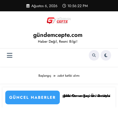
İçeriğe
Ağustos 6, 2026
10:56:23 PM
atla
gündemcepte.com
Haber Değil, Resmi Bilgi!
Başlangıç
zabıt katibi alımı
e Kadrolar, Şehirler ve Başvuru Detayları
Eskişehir Osmangazi Üniversitesi 203 Sözleşmeli Personel Alımı 
GÜNCEL HABERLER