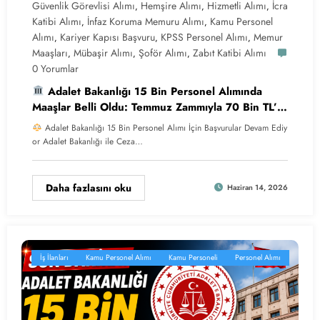
Güvenlik Görevlisi Alımı
Hemşire Alımı
Hizmetli Alımı
İcra
,
,
,
Katibi Alımı
İnfaz Koruma Memuru Alımı
Kamu Personel
,
,
Alımı
Kariyer Kapısı Başvuru
KPSS Personel Alımı
Memur
,
,
,
Maaşları
Mübaşir Alımı
Şoför Alımı
Zabıt Katibi Alımı
,
,
,
0 Yorumlar
Adalet Bakanlığı 15 Bin Personel Alımında
Maaşlar Belli Oldu: Temmuz Zammıyla 70 Bin TL’yi
Aşacak
Adalet Bakanlığı 15 Bin Personel Alımı İçin Başvurular Devam Ediy
or Adalet Bakanlığı ile Ceza…
Daha fazlasını oku
Haziran 14, 2026
İş İlanları
Kamu Personel Alımı
Kamu Personeli
Personel Alımı