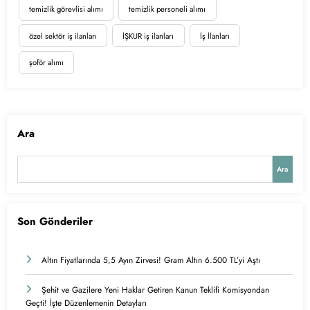
temizlik görevlisi alımı
temizlik personeli alımı
özel sektör iş ilanları
İŞKUR iş ilanları
İş İlanları
şoför alımı
Ara
Ara
Son Gönderiler
Altın Fiyatlarında 5,5 Ayın Zirvesi! Gram Altın 6.500 TL’yi Aştı
Şehit ve Gazilere Yeni Haklar Getiren Kanun Teklifi Komisyondan
Geçti! İşte Düzenlemenin Detayları