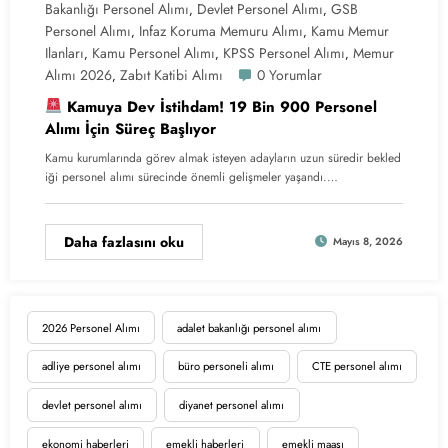
Bakanlığı Personel Alımı
Devlet Personel Alımı
GSB
,
,
Personel Alımı
Infaz Koruma Memuru Alımı
Kamu Memur
,
,
Ilanları
Kamu Personel Alımı
KPSS Personel Alımı
Memur
,
,
,
Alımı 2026
Zabıt Katibi Alımı
0 Yorumlar
,
Kamuya Dev İstihdam! 19 Bin 900 Personel
Alımı İçin Süreç Başlıyor
Kamu kurumlarında görev almak isteyen adayların uzun süredir bekled
iği personel alımı sürecinde önemli gelişmeler yaşandı.…
Daha fazlasını oku
Mayıs 8, 2026
2026 Personel Alımı
adalet bakanlığı personel alımı
adliye personel alımı
büro personeli alımı
CTE personel alımı
devlet personel alımı
diyanet personel alımı
ekonomi haberleri
emekli haberleri
emekli maaşı