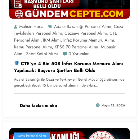
Muhsin Hoca
Adalet Bakanlığı Personel Alımı
Ceza
,
Tevkifevleri Personel Alımı
Cezaevi Personel Alımı
CTE
,
,
Personel Alımı
İKM Alımı
Infaz Koruma Memuru Alımı
,
,
,
Kamu Personel Alımı
KPSS 70 Personel Alımı
Mübaşir
,
,
Alımı
Zabıt Katibi Alımı
0 Yorumlar
,
CTE’ye 4 Bin 508 İnfaz Koruma Memuru Alımı
Yapılacak: Başvuru Şartları Belli Oldu
Adalet Bakanlığı ile Ceza ve Tevkifevleri Genel Müdürlüğü bünyesinde
gerçekleştirilecek 15 bin personel alımının detayları…
Daha fazlasını oku
Mayıs 12, 2026
Kamu Personel Alımı