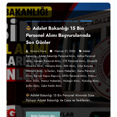
KAMU PERSONEL ALIMI
KAMU PERSONELI
PERSONEL ALIMI
Adalet Bakanlığı 15 Bin
Personel Alımı Başvurularında
Son Günler
Muhsin Hoca
Haziran 21, 2026
Adalet
,
,
Bakanlığı
Adalet Bakanlığı Personel Alımı
Adliye Personel
,
,
,
Alımı
Cezaevi Personel Alımı
CTE Personel Alımı
Güvenlik
,
,
,
Görevlisi Alımı
Hemşire Alımı
İKM Alımı
İnfaz Koruma
,
,
,
Memuru Alımı
İş İlanları
Kamu Haberleri
Kamu Personel
,
,
,
Alımı
Kariyer Kapısı Başvuru
KPSS Personel Alımı
Memur
,
,
,
,
Alımı 2026
Memur Haberleri
Mübaşir Alımı
Psikolog Alımı
,
Şoför Alımı
Zabıt Katibi Alımı
Adalet Bakanlığı 15 Bin Personel Alımında Süre
Doluyor Adalet Bakanlığı ile Ceza ve Tevkifevleri…
Daha fazlasını oku