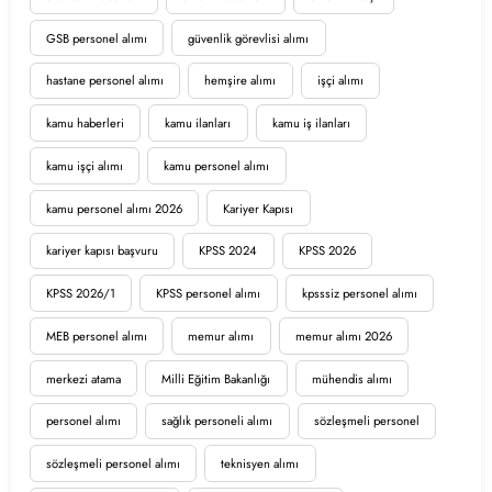
GSB personel alımı
güvenlik görevlisi alımı
hastane personel alımı
hemşire alımı
işçi alımı
kamu haberleri
kamu ilanları
kamu iş ilanları
kamu işçi alımı
kamu personel alımı
kamu personel alımı 2026
Kariyer Kapısı
kariyer kapısı başvuru
KPSS 2024
KPSS 2026
KPSS 2026/1
KPSS personel alımı
kpsssiz personel alımı
MEB personel alımı
memur alımı
memur alımı 2026
merkezi atama
Milli Eğitim Bakanlığı
mühendis alımı
personel alımı
sağlık personeli alımı
sözleşmeli personel
sözleşmeli personel alımı
teknisyen alımı