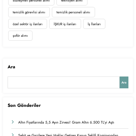
sözleşmeli personel alımı
teknisyen alımı
temizlik görevlisi alımı
temizlik personeli alımı
özel sektör iş ilanları
İŞKUR iş ilanları
İş İlanları
şoför alımı
Ara
Ara
Son Gönderiler
Altın Fiyatlarında 5,5 Ayın Zirvesi! Gram Altın 6.500 TL’yi Aştı
Şehit ve Gazilere Yeni Haklar Getiren Kanun Teklifi Komisyondan