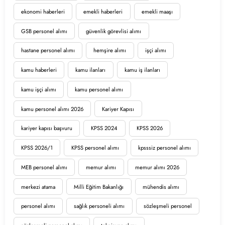
ekonomi haberleri
emekli haberleri
emekli maaşı
GSB personel alımı
güvenlik görevlisi alımı
hastane personel alımı
hemşire alımı
işçi alımı
kamu haberleri
kamu ilanları
kamu iş ilanları
kamu işçi alımı
kamu personel alımı
kamu personel alımı 2026
Kariyer Kapısı
kariyer kapısı başvuru
KPSS 2024
KPSS 2026
KPSS 2026/1
KPSS personel alımı
kpsssiz personel alımı
MEB personel alımı
memur alımı
memur alımı 2026
merkezi atama
Milli Eğitim Bakanlığı
mühendis alımı
personel alımı
sağlık personeli alımı
sözleşmeli personel