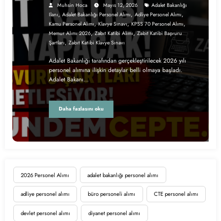
Muhsin Hoca
Mayıs 12, 2026
Adalet Bakanlığı
,
,
,
Ilanı
Adalet Bakanlığı Personel Alımı
Adliye Personel Alımı
,
,
,
Kamu Personel Alımı
Klavye Sınavı
KPSS 70 Personel Alımı
,
,
Memur Alımı 2026
Zabıt Katibi Alımı
Zabıt Katibi Başvuru
,
Şartları
Zabıt Katibi Klavye Sınavı
Adalet Bakanlığı tarafından gerçekleştirilecek 2026 yılı
personel alımına ilişkin detaylar belli olmaya başladı.
Adalet Bakanı…
Daha fazlasını oku
2026 Personel Alımı
adalet bakanlığı personel alımı
adliye personel alımı
büro personeli alımı
CTE personel alımı
devlet personel alımı
diyanet personel alımı