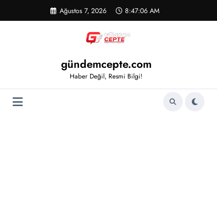
İçeriğe
Ağustos 7, 2026
8:47:06 AM
atla
gündemcepte.com
Haber Değil, Resmi Bilgi!