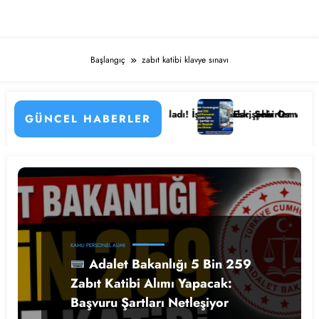
Başlangıç
zabıt katibi klavye sınavı
n Detayları
astanesi Personel Alımı Başladı! İşte Kadrolar, Şehirler ve Başvuru De
Eskişehir Osmangazi Ünivers
GÜNCEL HABERLER
KAMU PERSONEL ALIMI
Adalet Bakanlığı 5 Bin 259
Zabıt Katibi Alımı Yapacak:
Başvuru Şartları Netleşiyor