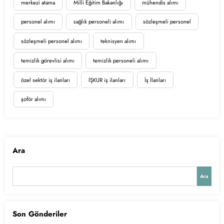
merkezi atama
Milli Eğitim Bakanlığı
mühendis alımı
personel alımı
sağlık personeli alımı
sözleşmeli personel
sözleşmeli personel alımı
teknisyen alımı
temizlik görevlisi alımı
temizlik personeli alımı
özel sektör iş ilanları
İŞKUR iş ilanları
İş İlanları
şoför alımı
Ara
Ara
Son Gönderiler