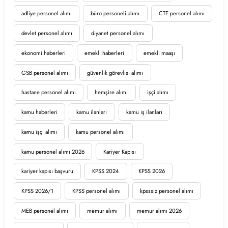
adliye personel alımı
büro personeli alımı
CTE personel alımı
devlet personel alımı
diyanet personel alımı
ekonomi haberleri
emekli haberleri
emekli maaşı
GSB personel alımı
güvenlik görevlisi alımı
hastane personel alımı
hemşire alımı
işçi alımı
kamu haberleri
kamu ilanları
kamu iş ilanları
kamu işçi alımı
kamu personel alımı
kamu personel alımı 2026
Kariyer Kapısı
kariyer kapısı başvuru
KPSS 2024
KPSS 2026
KPSS 2026/1
KPSS personel alımı
kpsssiz personel alımı
MEB personel alımı
memur alımı
memur alımı 2026