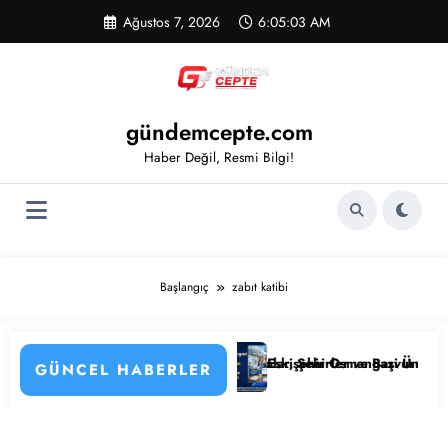
İçeriğe
Ağustos 7, 2026
6:05:03 AM
atla
gündemcepte.com
Haber Değil, Resmi Bilgi!
Başlangıç
zabıt katibi
 Alımı Başladı! İşte Kadrolar, Şehirler ve Başvuru Detayları
Eskişehir Osmangazi Üniversitesi 203 Sözleşm
GÜNCEL HABERLER