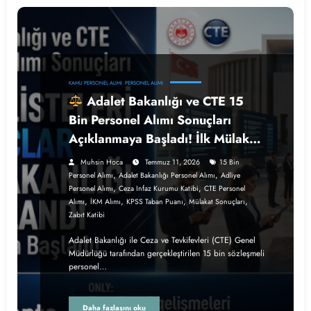
KAMU PERSONEL ALIMI
PERSONEL ALIMI
Adalet Bakanlığı ve CTE 15
Bin Personel Alımı Sonuçları
Açıklanmaya Başladı! İlk Mülakat
Listeleri Yayımlandı
Muhsin Hoca
Temmuz 11, 2026
15 Bin
,
,
Personel Alımı
Adalet Bakanlığı Personel Alımı
Adliye
,
,
Personel Alımı
Ceza Infaz Kurumu Katibi
CTE Personel
,
,
,
,
Alımı
İKM Alımı
KPSS Taban Puanı
Mülakat Sonuçları
Zabıt Katibi
Adalet Bakanlığı ile Ceza ve Tevkifevleri (CTE) Genel
Müdürlüğü tarafından gerçekleştirilen 15 bin sözleşmeli
personel…
Daha fazlasını oku