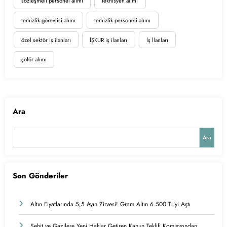
sözleşmeli personel alımı
teknisyen alımı
temizlik görevlisi alımı
temizlik personeli alımı
özel sektör iş ilanları
İŞKUR iş ilanları
İş İlanları
şoför alımı
Ara
Ara
Son Gönderiler
Altın Fiyatlarında 5,5 Ayın Zirvesi! Gram Altın 6.500 TL’yi Aştı
Şehit ve Gazilere Yeni Haklar Getiren Kanun Teklifi Komisyondan