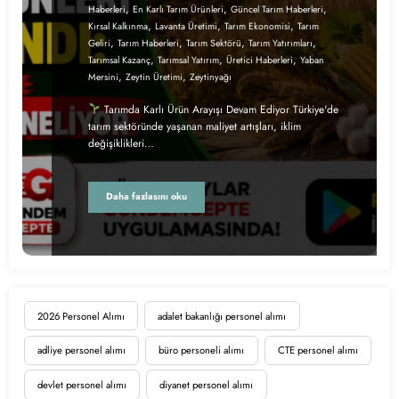
,
,
,
Haberleri
En Karlı Tarım Ürünleri
Güncel Tarım Haberleri
,
,
,
Kırsal Kalkınma
Lavanta Üretimi
Tarım Ekonomisi
Tarım
,
,
,
,
Geliri
Tarım Haberleri
Tarım Sektörü
Tarım Yatırımları
,
,
,
Tarımsal Kazanç
Tarımsal Yatırım
Üretici Haberleri
Yaban
,
,
Mersini
Zeytin Üretimi
Zeytinyağı
Tarımda Karlı Ürün Arayışı Devam Ediyor Türkiye'de
tarım sektöründe yaşanan maliyet artışları, iklim
değişiklikleri…
Daha fazlasını oku
2026 Personel Alımı
adalet bakanlığı personel alımı
adliye personel alımı
büro personeli alımı
CTE personel alımı
devlet personel alımı
diyanet personel alımı