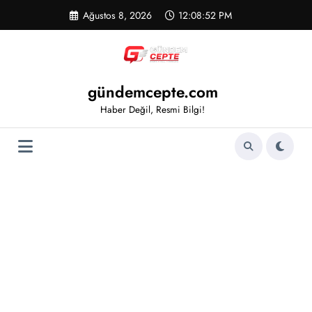
İçeriğe
Ağustos 8, 2026
12:08:52 PM
atla
gündemcepte.com
Haber Değil, Resmi Bilgi!