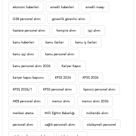
ekonomi haberleri
emekli haberleri
emekli maaşı
GSB personel alımı
güvenlik görevlisi alımı
hastane personel alımı
hemşire alımı
işçi alımı
kamu haberleri
kamu ilanları
kamu iş ilanları
kamu işçi alımı
kamu personel alımı
kamu personel alımı 2026
Kariyer Kapısı
kariyer kapısı başvuru
KPSS 2024
KPSS 2026
KPSS 2026/1
KPSS personel alımı
kpsssiz personel alımı
MEB personel alımı
memur alımı
memur alımı 2026
merkezi atama
Milli Eğitim Bakanlığı
mühendis alımı
personel alımı
sağlık personeli alımı
sözleşmeli personel