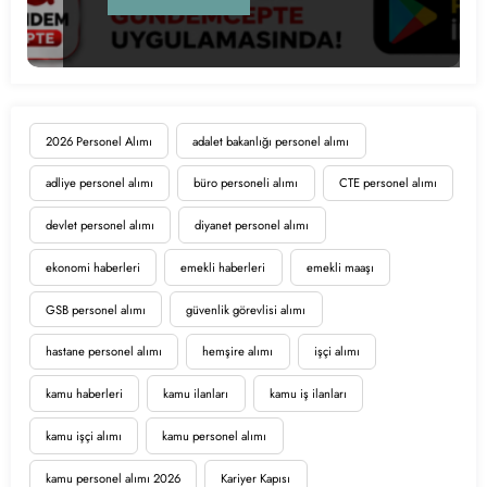
2026 Personel Alımı
adalet bakanlığı personel alımı
adliye personel alımı
büro personeli alımı
CTE personel alımı
devlet personel alımı
diyanet personel alımı
ekonomi haberleri
emekli haberleri
emekli maaşı
GSB personel alımı
güvenlik görevlisi alımı
hastane personel alımı
hemşire alımı
işçi alımı
kamu haberleri
kamu ilanları
kamu iş ilanları
kamu işçi alımı
kamu personel alımı
kamu personel alımı 2026
Kariyer Kapısı