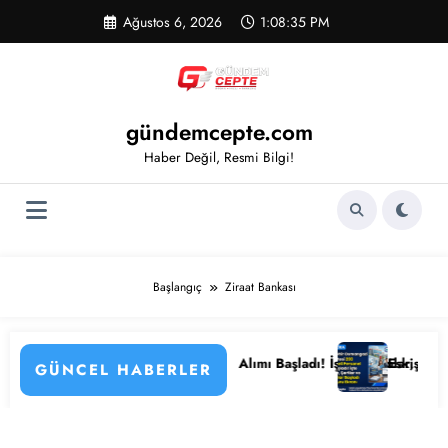
İçeriğe
Ağustos 6, 2026
1:08:35 PM
atla
gündemcepte.com
Haber Değil, Resmi Bilgi!
Başlangıç
Ziraat Bankası
zenlemenin Detayları
33 Kamu Hastanesi Personel Alımı Başladı! İşte Kadrolar, Şehirler ve B
Eskişehir Osmangaz
GÜNCEL HABERLER