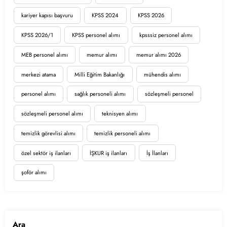
kariyer kapısı başvuru
KPSS 2024
KPSS 2026
KPSS 2026/1
KPSS personel alımı
kpsssiz personel alımı
MEB personel alımı
memur alımı
memur alımı 2026
merkezi atama
Milli Eğitim Bakanlığı
mühendis alımı
personel alımı
sağlık personeli alımı
sözleşmeli personel
sözleşmeli personel alımı
teknisyen alımı
temizlik görevlisi alımı
temizlik personeli alımı
özel sektör iş ilanları
İŞKUR iş ilanları
İş İlanları
şoför alımı
Ara