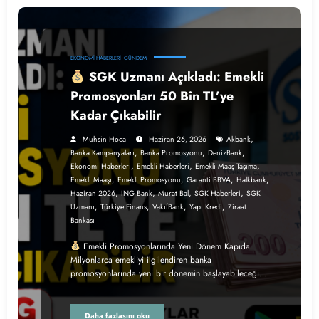
EKONOMI HABERLERI
GÜNDEM
SGK Uzmanı Açıkladı: Emekli
Promosyonları 50 Bin TL’ye
Kadar Çıkabilir
,
Muhsin Hoca
Haziran 26, 2026
Akbank
,
,
,
Banka Kampanyaları
Banka Promosyonu
DenizBank
,
,
,
Ekonomi Haberleri
Emekli Haberleri
Emekli Maaş Taşıma
,
,
,
,
Emekli Maaşı
Emekli Promosyonu
Garanti BBVA
Halkbank
,
,
,
,
Haziran 2026
ING Bank
Murat Bal
SGK Haberleri
SGK
,
,
,
,
Uzmanı
Türkiye Finans
VakıfBank
Yapı Kredi
Ziraat
Bankası
Emekli Promosyonlarında Yeni Dönem Kapıda
Milyonlarca emekliyi ilgilendiren banka
promosyonlarında yeni bir dönemin başlayabileceği…
Daha fazlasını oku