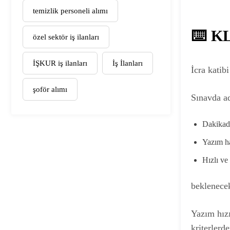
temizlik personeli alımı
⌨️ K
özel sektör iş ilanları
İŞKUR iş ilanları
İş İlanları
İcra katib
şoför alımı
Sınavda a
Dakikada
Yazım ha
Hızlı ve
beklenece
Yazım hız
kriterlerde