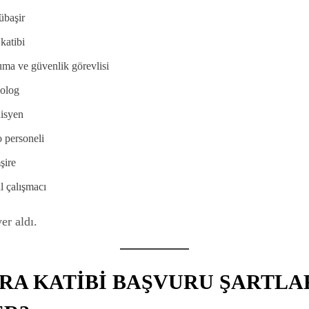
übaşir
katibi
ma ve güvenlik görevlisi
kolog
nisyen
 personeli
şire
l çalışmacı
er aldı.
CRA KATİBİ BAŞVURU ŞARTLA