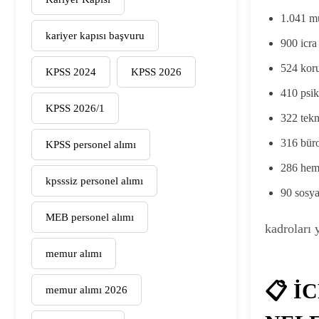
1.041 m
kariyer kapısı başvuru
900 icra 
524 koru
KPSS 2024
KPSS 2026
410 psi
KPSS 2026/1
322 tek
316 büro
KPSS personel alımı
286 hem
kpsssiz personel alımı
90 sosya
MEB personel alımı
kadroları y
memur alımı
📋 İ
memur alımı 2026