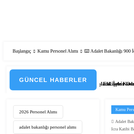
Başlangıç
Kamu Personel Alımı
⌨️ Adalet Bakanlığı 900 İ
GÜNCEL HABERLER
n Detayları
sonel Alımı Başladı! İşte Kadrolar, Şehirler ve Başvuru 
Eskişehir Osmangazi Üniversitesi 203 S
Kamu Pers
2026 Personel Alımı
Adalet Baka
adalet bakanlığı personel alımı
Icra Katibi B