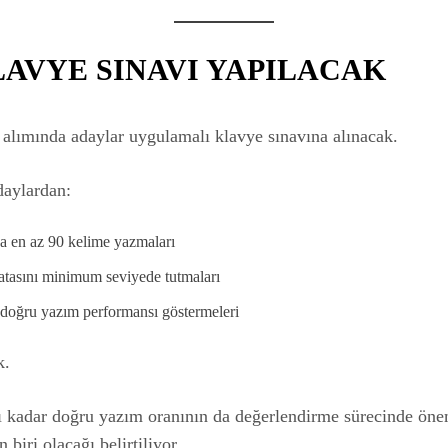
LAVYE SINAVI YAPILACAK
i alımında adaylar uygulamalı klavye sınavına alınacak.
daylardan:
 en az 90 kelime yazmaları
tasını minimum seviyede tutmaları
 doğru yazım performansı göstermeleri
k.
ı kadar doğru yazım oranının da değerlendirme sürecinde öne
n biri olacağı belirtiliyor.