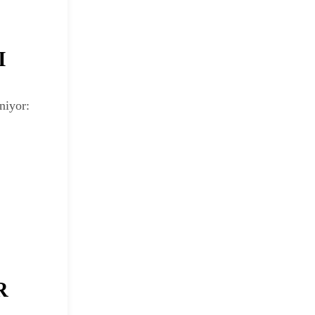
I
niyor:
R