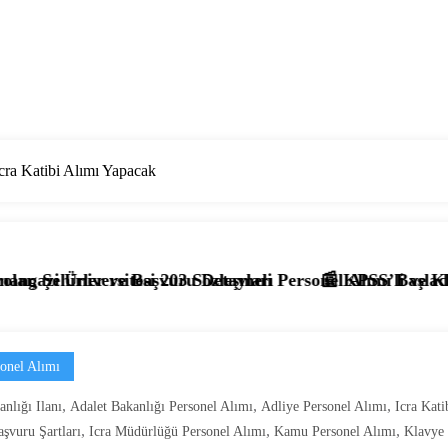
cra Katibi Alımı Yapacak
Detayları
özleşmeli Personel Alımı Başladı! İşte Kadrolar, Şartlar 
📰 KPSS’li ve KPSS’siz 4.397 Temizlik Göre
onel Alımı
,
,
,
nlığı Ilanı
Adalet Bakanlığı Personel Alımı
Adliye Personel Alımı
Icra Kati
,
,
,
aşvuru Şartları
Icra Müdürlüğü Personel Alımı
Kamu Personel Alımı
Klavye 