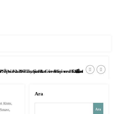
ve Başvuru Ekranı
vlisi ve Hizmetli Alımı Başladı! İşte Başvuru Şartları
📰 Ağustos 2026’da Güvenlik Görevlisi Alımla
Ara
,
bi Alımı
,
Ara
Sınavı