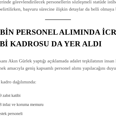
lerinde görevlendirilecek personellerin sözleşmeli statüde ist
belirtilirken, başvuru sürecine ilişkin detaylar da belli olmaya 
5 BİN PERSONEL ALIMINDA İC
Bİ KADROSU DA YER ALDI
anı Akın Gürlek yaptığı açıklamada adalet teşkilatının insan
ek amacıyla geniş kapsamlı personel alımı yapılacağını duyu
 kadro dağılımında:
9 zabıt katibi
08 infaz ve koruma memuru
stek personeli