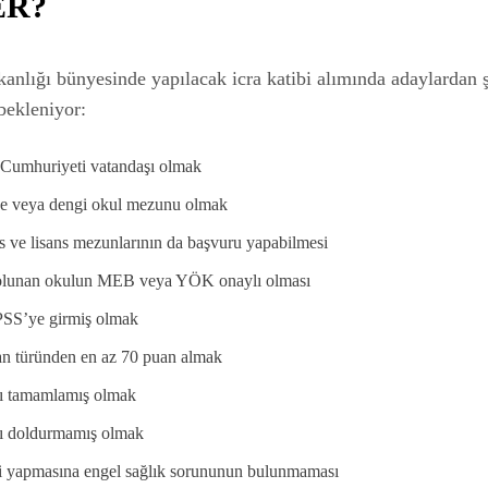
ER?
anlığı bünyesinde yapılacak icra katibi alımında adaylardan ş
bekleniyor:
 Cumhuriyeti vatandaşı olmak
se veya dengi okul mezunu olmak
s ve lisans mezunlarının da başvuru yapabilmesi
lunan okulun MEB veya YÖK onaylı olması
SS’ye girmiş olmak
uan türünden en az 70 puan almak
nı tamamlamış olmak
nı doldurmamış olmak
i yapmasına engel sağlık sorununun bulunmaması