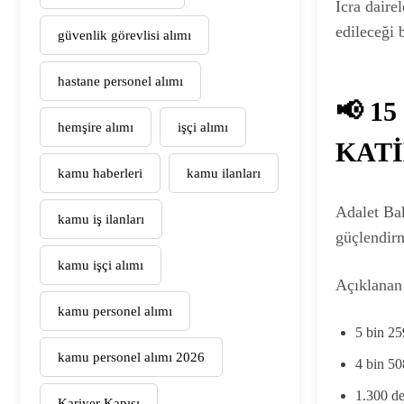
İcra daire
edileceği 
güvenlik görevlisi alımı
hastane personel alımı
📢 1
hemşire alımı
işçi alımı
KATİ
kamu haberleri
kamu ilanları
Adalet Bak
kamu iş ilanları
güçlendirm
kamu işçi alımı
Açıklanan
kamu personel alımı
5 bin 25
kamu personel alımı 2026
4 bin 5
1.300 de
Kariyer Kapısı