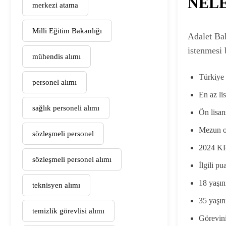
NEL
merkezi atama
Milli Eğitim Bakanlığı
Adalet Bak
istenmesi 
mühendis alımı
Türkiye
personel alımı
En az li
sağlık personeli alımı
Ön lisan
Mezun o
sözleşmeli personel
2024 KP
sözleşmeli personel alımı
İlgili p
18 yaşı
teknisyen alımı
35 yaşı
temizlik görevlisi alımı
Görevin