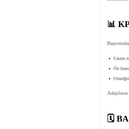
📊 K
Başvurular
Lisans 
Ön lisa
Ortaöğr
Adayların 
🗓️ 