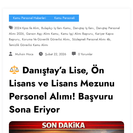
Kamu Personel Haberleri
Kamu Personeli
,
,
,
2024 Kpss Ile Alım
Bulaşıkçı Iş Ilanı Kamu
Danıştay Iş Ilanı
Danıştay Personel
,
,
,
Alımı 2026
Garson Aşçı Alımı Kamu
Kamu Işçi Alımı Başvuru
Kariyer Kapısı
,
,
,
Başvuru
Koruma Ve Güvenlik Görevlisi Alımı
Sözleşmeli Personel Alımı 4b
Temizlik Görevlisi Kamu Alımı
Muhsin Hoca
Şubat 22, 2026
0 Yorumlar
Danıştay’a Lise, Ön
Lisans ve Lisans Mezunu
Personel Alımı! Başvuru
Sona Eriyor