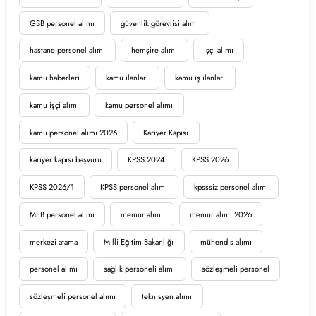
GSB personel alımı
güvenlik görevlisi alımı
hastane personel alımı
hemşire alımı
işçi alımı
kamu haberleri
kamu ilanları
kamu iş ilanları
kamu işçi alımı
kamu personel alımı
kamu personel alımı 2026
Kariyer Kapısı
kariyer kapısı başvuru
KPSS 2024
KPSS 2026
KPSS 2026/1
KPSS personel alımı
kpsssiz personel alımı
MEB personel alımı
memur alımı
memur alımı 2026
merkezi atama
Milli Eğitim Bakanlığı
mühendis alımı
personel alımı
sağlık personeli alımı
sözleşmeli personel
sözleşmeli personel alımı
teknisyen alımı