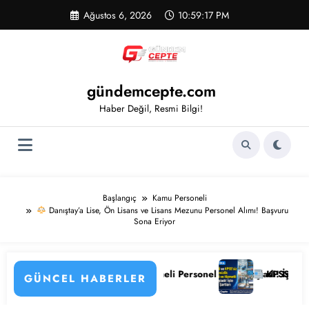
İçeriğe
Ağustos 6, 2026
10:59:18 PM
atla
gündemcepte.com
Haber Değil, Resmi Bilgi!
Başlangıç
Kamu Personeli
Danıştay’a Lise, Ön Lisans ve Lisans Mezunu Personel Alımı! Başvuru
Sona Eriyor
eşmeli Personel Alımı Başladı! İşte Kadrolar, Şartlar ve Başvuru Ekranı
KPSS’li ve KPSS’siz 4.397 Temizlik Görevlisi
GÜNCEL HABERLER