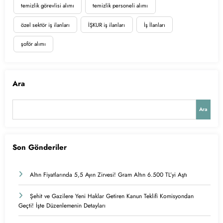
temizlik görevlisi alımı
temizlik personeli alımı
özel sektör iş ilanları
İŞKUR iş ilanları
İş İlanları
şoför alımı
Ara
Ara
Son Gönderiler
Altın Fiyatlarında 5,5 Ayın Zirvesi! Gram Altın 6.500 TL’yi Aştı
Şehit ve Gazilere Yeni Haklar Getiren Kanun Teklifi Komisyondan
Geçti! İşte Düzenlemenin Detayları