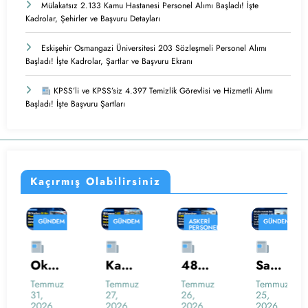
Mülakatsız 2.133 Kamu Hastanesi Personel Alımı Başladı! İşte
Kadrolar, Şehirler ve Başvuru Detayları
Eskişehir Osmangazi Üniversitesi 203 Sözleşmeli Personel Alımı
Başladı! İşte Kadrolar, Şartlar ve Başvuru Ekranı
KPSS’li ve KPSS’siz 4.397 Temizlik Görevlisi ve Hizmetli Alımı
Başladı! İşte Başvuru Şartları
Kaçırmış Olabilirsiniz
GÜNDEM
GÜNDEM
ASKERI
GÜNDEM
PERSONEL
ALIMI
İŞ
İŞ
KAMU
İLANLARI
İLANLARI
PERSONEL
GÜNDEM
ALIMI
KAMU İŞ
KAMU
İLANLARI
PERSONEL
KAMU
SAĞLIK
Okull
Kam
48
Sağlı
J
ALIMI
PERSONELI
HABERLERI
KAMU
ara
uya
Ünive
k
PERSONEL
PERSONEL
PERSONEL
Temmuz
Temmuz
Temmuz
Temmuz
T
ALIMI
ALIMI
ALIMI
31,
27,
26,
25,
2
30
2.41
rsitey
Baka
L
PERSONEL
2026
2026
2026
2026
2
ALIMI