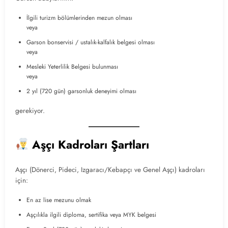
İlgili turizm bölümlerinden mezun olması
veya
Garson bonservisi / ustalık-kalfalık belgesi olması
veya
Mesleki Yeterlilik Belgesi bulunması
veya
2 yıl (720 gün) garsonluk deneyimi olması
gerekiyor.
Aşçı Kadroları Şartları
Aşçı (Dönerci, Pideci, Izgaracı/Kebapçı ve Genel Aşçı) kadroları
için:
En az lise mezunu olmak
Aşçılıkla ilgili diploma, sertifika veya MYK belgesi