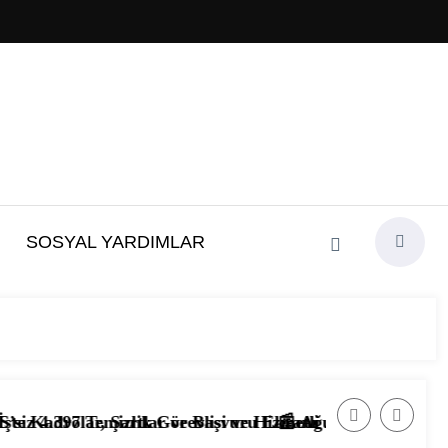
SOSYAL YARDIMLAR
vuru Ekranı
ve Hizmetli Alımı Başladı! İşte Başvuru Şartları
📰 Ağustos 2026’da Güvenlik Görevlisi Alımları Baş