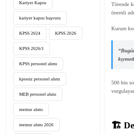
Kariyer Kapısı
Törende 
önemli adı
kariyer kapısı başvuru
Kurum kon
KPSS 2024
KPSS 2026
KPSS 2026/1
“Bugün
kıymet
KPSS personel alımı
kpsssiz personel alımı
500 bin s
vurgulayan
MEB personel alımı
memur alımı
🏗️ D
memur alımı 2026