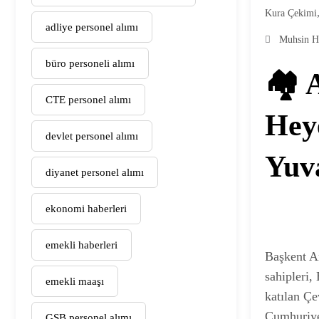
Kura Çekimi
adliye personel alımı
Muhsin H
büro personeli alımı
🏘️
CTE personel alımı
Heye
devlet personel alımı
Yuva
diyanet personel alımı
ekonomi haberleri
emekli haberleri
Başkent A
sahipleri,
emekli maaşı
katılan Çe
Cumhuriyet
GSB personel alımı