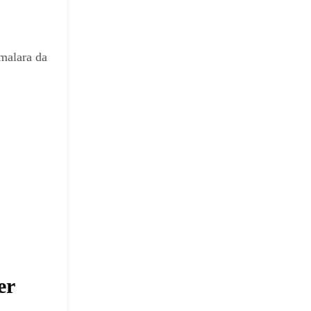
malara da
er