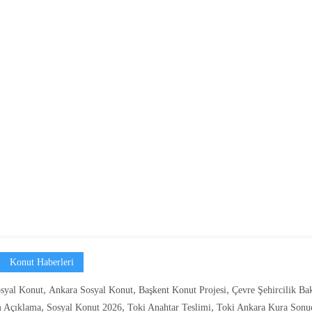
Konut Haberleri
,
,
,
syal Konut
Ankara Sosyal Konut
Başkent Konut Projesi
Çevre Şehircilik Ba
,
,
,
 Açıklama
Sosyal Konut 2026
Toki Anahtar Teslimi
Toki Ankara Kura Sonuç