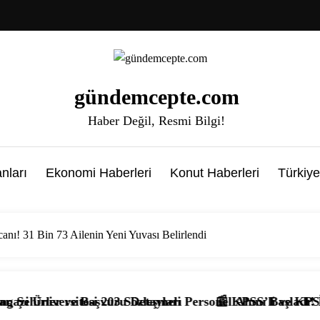
gündemcepte.com
Haber Değil, Resmi Bilgi!
nları
Ekonomi Haberleri
Konut Haberleri
Türkiye
nı! 31 Bin 73 Ailenin Yeni Yuvası Belirlendi
ları
eli Personel Alımı Başladı! İşte Kadrolar, Şartlar ve Baş
📰 KPSS’li ve KPSS’siz 4.397 Temizlik Görevlisi 