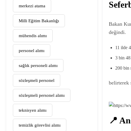
Sefer
merkezi atama
Milli Eğitim Bakanlığı
Bakan Kur
değindi.
mühendis alımı
11 ilde 
personel alımı
3 bin 48
sağlık personeli alımı
200 bin 
sözleşmeli personel
belirterek 
sözleşmeli personel alımı
teknisyen alımı
📍 An
temizlik görevlisi alımı