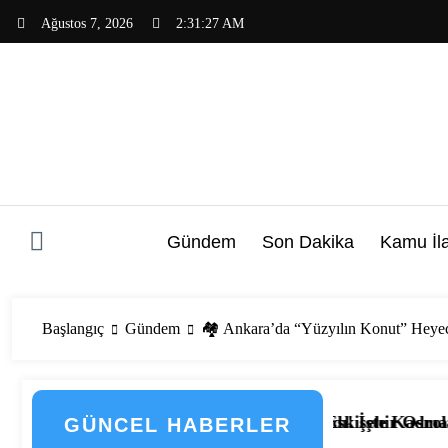
İçeriğe
Ağustos 7, 2026
2:31:28 AM
atla
Gündem
Son Dakika
Kamu İla
Başlangıç
Gündem
🏘️ Ankara’da “Yüzyılın Konut” Heyeca
ayları
 Alımı Başladı! İşte Kadrolar, Şehirler ve Başvuru Detay
Eskişehir Osmangazi Üniversitesi 203 Sözleşm
GÜNCEL HABERLER