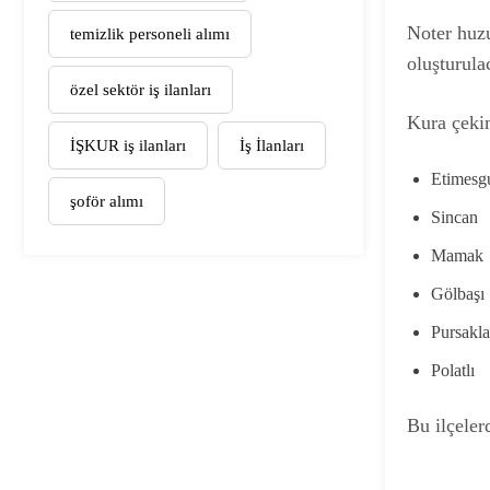
Noter huzu
temizlik personeli alımı
oluşturula
özel sektör iş ilanları
Kura çekim
İŞKUR iş ilanları
İş İlanları
Etimesg
şoför alımı
Sincan
Mamak
Gölbaşı
Pursakla
Polatlı
Bu ilçeler