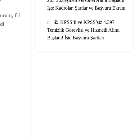
203 Sözleşmeli Personel Alımı Başladı!
İşte Kadrolar, Şartlar ve Başvuru Ekranı
 Kurum, 81
📰 KPSS’li ve KPSS’siz 4.397
di.
Temizlik Görevlisi ve Hizmetli Alımı
Başladı! İşte Başvuru Şartları