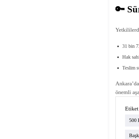
🔑 Sü
Yetkililer
31 bin 7
Hak sahi
Teslim s
Ankara’dak
önemli aşa
Etiket
500 
Başk