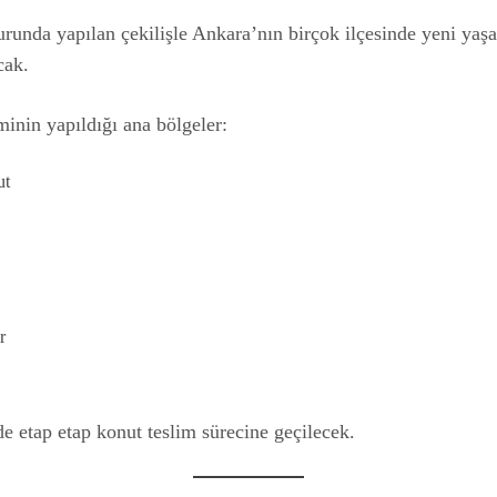
runda yapılan çekilişle Ankara’nın birçok ilçesinde yeni yaşa
cak.
inin yapıldığı ana bölgeler:
ut
r
de etap etap konut teslim sürecine geçilecek.