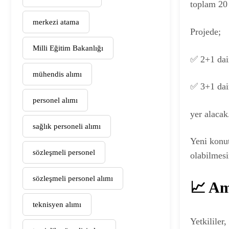
toplam 20 
merkezi atama
Projede;
Milli Eğitim Bakanlığı
✅ 2+1 dai
mühendis alımı
✅ 3+1 dai
personel alımı
yer alacak
sağlık personeli alımı
Yeni konutl
sözleşmeli personel
olabilmesi
sözleşmeli personel alımı
📈 Am
teknisyen alımı
Yetkililer