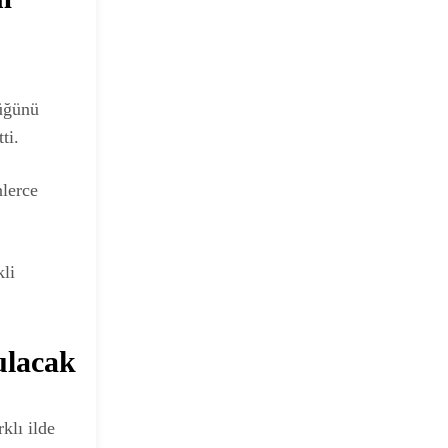
düğünü
ti.
lerce
kli
ulacak
klı ilde