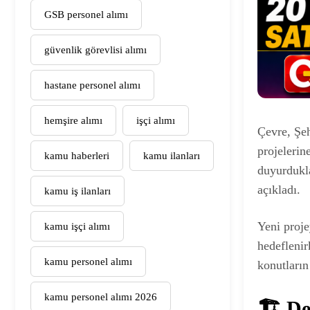
GSB personel alımı
güvenlik görevlisi alımı
hastane personel alımı
hemşire alımı
işçi alımı
Çevre, Şeh
projelerin
kamu haberleri
kamu ilanları
duyurdukla
açıkladı.
kamu iş ilanları
Yeni proje
kamu işçi alımı
hedeflenir
kamu personel alımı
konutların
kamu personel alımı 2026
🏗️ D