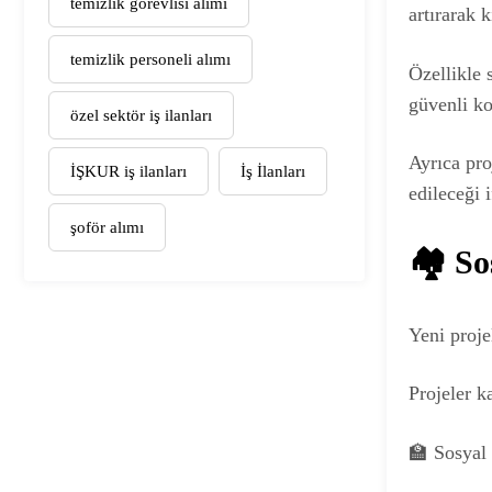
temizlik görevlisi alımı
artırarak 
temizlik personeli alımı
Özellikle 
güvenli ko
özel sektör iş ilanları
Ayrıca pro
İŞKUR iş ilanları
İş İlanları
edileceği i
şoför alımı
🏘️ S
Yeni proje
Projeler 
🏫 Sosyal 