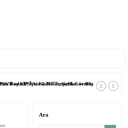
tlar ve Başvuru Ekranı
 Görevlisi ve Hizmetli Alımı Başladı! İşte Başvuru Şartla
📰 Ağustos 2026’da Güvenlik Görevlisi A
Ara
rum