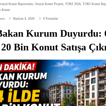
,
,
,
Sosyal Konut Başvuruları
Sosyal Konut Projesi
TOKİ 2026
TOKİ Konut Baş
ı Konut
oca
Haziran 4, 2026
0 Yorumlar
 Bakan Kurum Duyurdu: 
 20 Bin Konut Satışa Çık