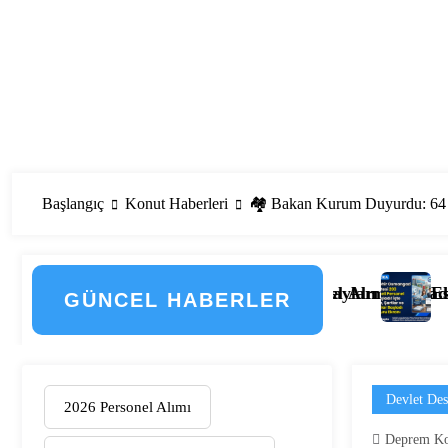
Başlangıç
Konut Haberleri
🏘️ Bakan Kurum Duyurdu: 64 İ
emenin Detayları
i Personel Alımı Başladı! İşte Kadrolar, Şehirler ve Baş
Eskişehir Osmangazi Üniversitesi 
GÜNCEL HABERLER
Devlet Des
2026 Personel Alımı
Deprem Ko