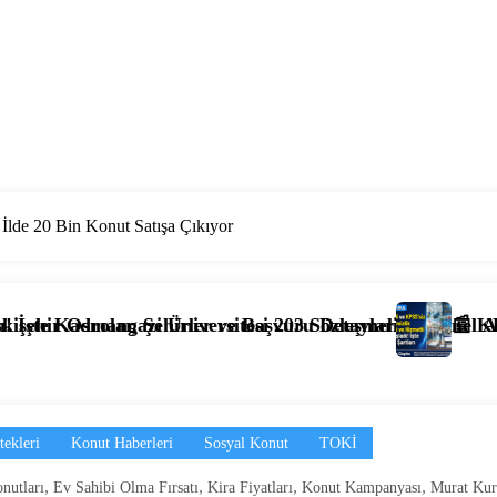
lde 20 Bin Konut Satışa Çıkıyor
vuru Detayları
203 Sözleşmeli Personel Alımı Başladı! İşte Kadrolar, Şar
📰 KPSS’li ve KPSS’siz 4.397 Temizlik
tekleri
Konut Haberleri
Sosyal Konut
TOKİ
,
,
,
,
nutları
Ev Sahibi Olma Fırsatı
Kira Fiyatları
Konut Kampanyası
Murat Ku