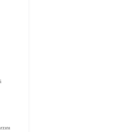
i
rzını