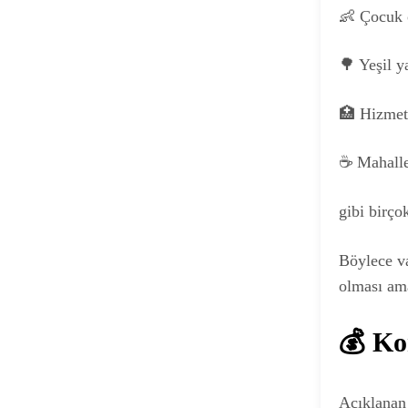
👶 Çocuk 
🌳 Yeşil y
🏥 Hizmet 
☕ Mahalle
gibi birçok
Böylece va
olması am
💰 Ko
Açıklanan 