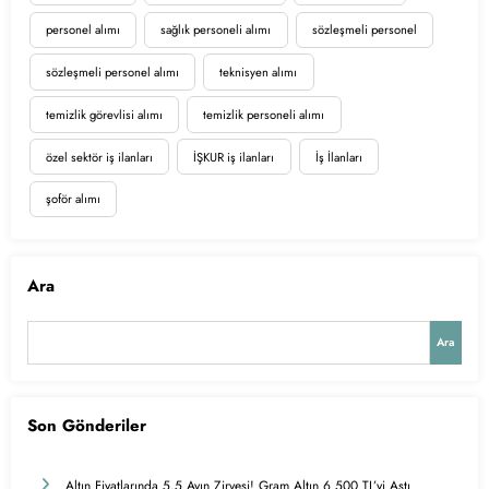
personel alımı
sağlık personeli alımı
sözleşmeli personel
sözleşmeli personel alımı
teknisyen alımı
temizlik görevlisi alımı
temizlik personeli alımı
özel sektör iş ilanları
İŞKUR iş ilanları
İş İlanları
şoför alımı
Ara
Ara
Son Gönderiler
Altın Fiyatlarında 5,5 Ayın Zirvesi! Gram Altın 6.500 TL’yi Aştı