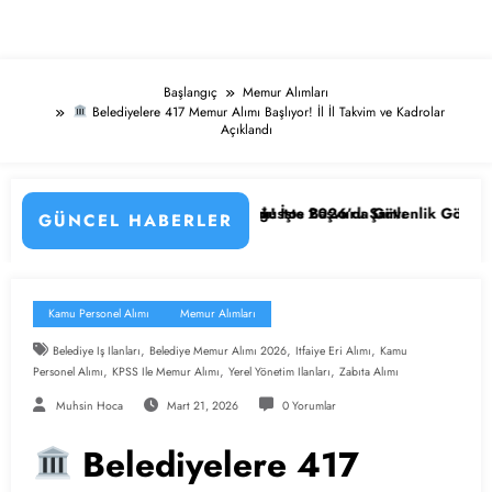
Başlangıç
Memur Alımları
Belediyelere 417 Memur Alımı Başlıyor! İl İl Takvim ve Kadrolar
Açıklandı
 Başladı! İşte Başvuru Şartları
Ağustos 2026’da Güvenlik Görevlisi Alımları Başladı! KPSS’li ve 
GÜNCEL HABERLER
Kamu Personel Alımı
Memur Alımları
,
,
,
Belediye Iş Ilanları
Belediye Memur Alımı 2026
Itfaiye Eri Alımı
Kamu
,
,
,
Personel Alımı
KPSS Ile Memur Alımı
Yerel Yönetim Ilanları
Zabıta Alımı
Muhsin Hoca
Mart 21, 2026
0 Yorumlar
Belediyelere 417