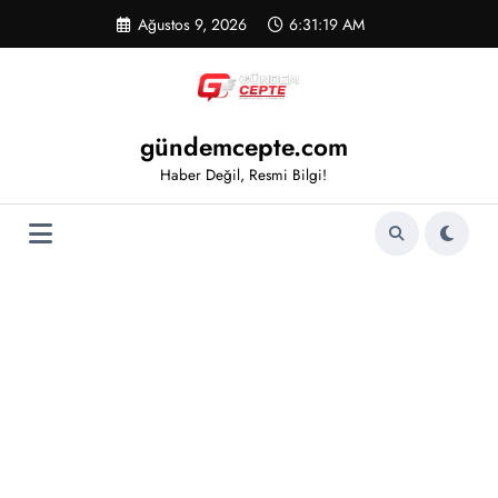
İçeriğe
Ağustos 9, 2026
6:31:20 AM
atla
gündemcepte.com
Haber Değil, Resmi Bilgi!