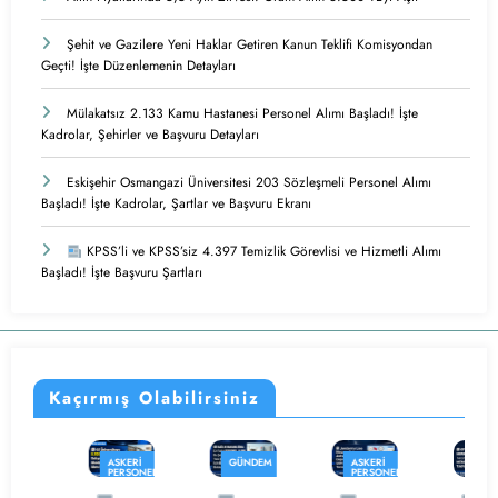
Şehit ve Gazilere Yeni Haklar Getiren Kanun Teklifi Komisyondan
Geçti! İşte Düzenlemenin Detayları
Mülakatsız 2.133 Kamu Hastanesi Personel Alımı Başladı! İşte
Kadrolar, Şehirler ve Başvuru Detayları
Eskişehir Osmangazi Üniversitesi 203 Sözleşmeli Personel Alımı
Başladı! İşte Kadrolar, Şartlar ve Başvuru Ekranı
KPSS’li ve KPSS’siz 4.397 Temizlik Görevlisi ve Hizmetli Alımı
Başladı! İşte Başvuru Şartları
Kaçırmış Olabilirsiniz
ASKERI
GÜNDEM
ASKERI
EĞITIM
PERSONEL
PERSONEL
ALIMI
ALIMI
KAMU
GÜNDEM
PERSONEL