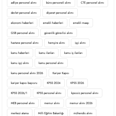
adliye personel alımı
büro personeli alımı
CTE personel alımı
devlet personel alımı
diyanet personel alımı
ekonomi haberleri
emekli haberleri
emekli maaşı
GSB personel alımı
güvenlik görevlisi alımı
hastane personel alımı
hemşire alımı
işçi alımı
kamu haberleri
kamu ilanları
kamu iş ilanları
kamu işçi alımı
kamu personel alımı
kamu personel alımı 2026
Kariyer Kapısı
kariyer kapısı başvuru
KPSS 2024
KPSS 2026
KPSS 2026/1
KPSS personel alımı
kpsssiz personel alımı
MEB personel alımı
memur alımı
memur alımı 2026
merkezi atama
Milli Eğitim Bakanlığı
mühendis alımı