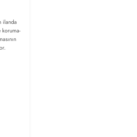
n ilanda
e koruma-
nmasının
or.