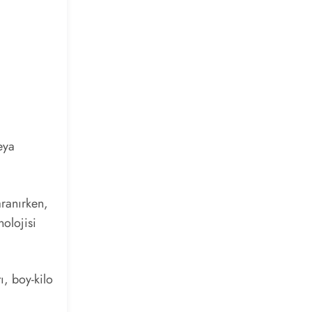
eya
ranırken,
nolojisi
ı, boy-kilo