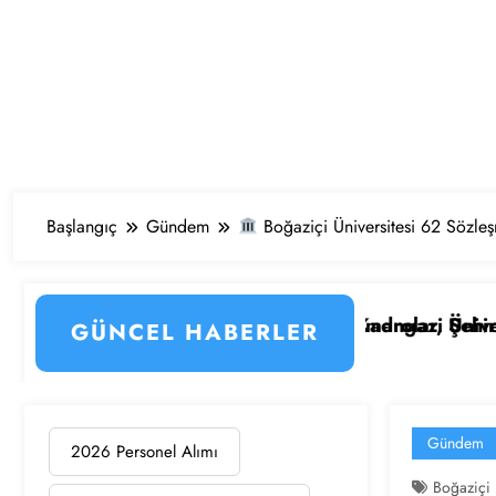
Başlangıç
Gündem
Boğaziçi Üniversitesi 62 Sözle
şte Kadrolar, Şehirler ve Başvuru Detayları
hir Osmangazi Üniversitesi 203 Sözleşmeli Personel Alı
KPSS’l
GÜNCEL HABERLER
Gündem
2026 Personel Alımı
Boğaziçi 