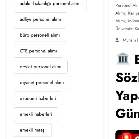
adalet bakanlığı personel alımı
Personel Alı
,
Alımı
Kariy
adliye personel alımı
,
Alımı
Mühen
Üniversite K
büro personeli alımı
Muhsin 
CTE personel alımı
B
devlet personel alımı
Söz
diyanet personel alımı
Yap
ekonomi haberleri
Gün
emekli haberleri
emekli maaşı