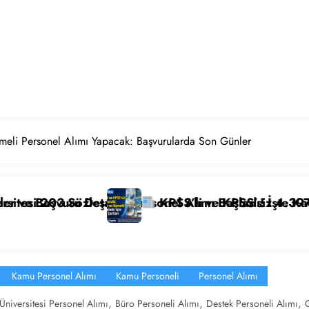
şmeli Personel Alımı Yapacak: Başvurularda Son Günler
mı Başladı! İşte Kadrolar, Şartlar ve Başvuru Ekranı
i ve KPSS’siz 4.397 Temizlik Görevlisi ve Hizmetli Alım
Ağustos 2
Kamu Personel Alımı
Kamu Personeli
Personel Alımı
,
,
,
Üniversitesi Personel Alımı
Büro Personeli Alımı
Destek Personeli Alımı