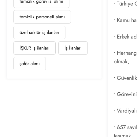
temizlik görevlisi alımı
• Türkiye
temizlik personeli alımı
• Kamu h
özel sektör iş ilanları
• Erkek ad
İŞKUR iş ilanları
İş İlanları
• Herhangi
olmak,
şoför alımı
• Güvenli
• Görevin
• Vardiyal
• 657 sayı
taşımak