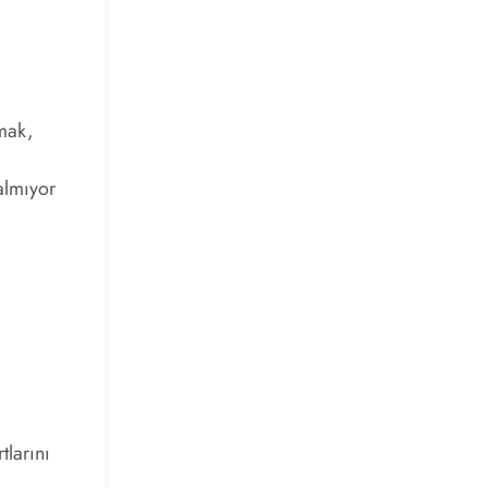
lmak,
almıyor
tlarını