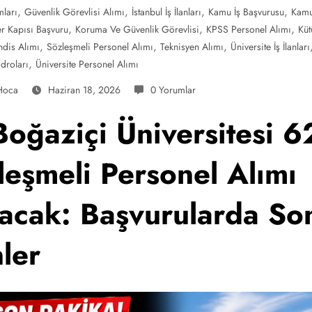
,
,
,
,
mları
Güvenlik Görevlisi Alımı
İstanbul İş İlanları
Kamu İş Başvurusu
Kamu
,
,
,
er Kapısı Başvuru
Koruma Ve Güvenlik Görevlisi
KPSS Personel Alımı
Küt
,
,
,
dis Alımı
Sözleşmeli Personel Alımı
Teknisyen Alımı
Üniversite İş İlanları
,
adroları
Üniversite Personel Alımı
Hoca
Haziran 18, 2026
0 Yorumlar
oğaziçi Üniversitesi 6
leşmeli Personel Alımı
acak: Başvurularda So
ler