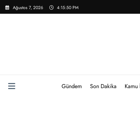
İçeriğe
Ağustos 7, 2026
4:15:52 PM
atla
Gündem
Son Dakika
Kamu İ