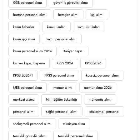
GSB personel alımı
güvenlik görevlisi alımı
hastane personel alımı
hemşire alımı
işçi alımı
kamu haberleri
kamu ilanları
kamu iş ilanları
kamu işçi alımı
kamu personel alımı
kamu personel alımı 2026
Kariyer Kapısı
kariyer kapısı başvuru
KPSS 2024
KPSS 2026
KPSS 2026/1
KPSS personel alımı
kpsssiz personel alımı
MEB personel alımı
memur alımı
memur alımı 2026
merkezi atama
Milli Eğitim Bakanlığı
mühendis alımı
personel alımı
sağlık personeli alımı
sözleşmeli personel
sözleşmeli personel alımı
teknisyen alımı
temizlik görevlisi alımı
temizlik personeli alımı