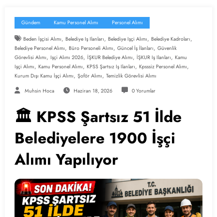
Gündem
Kamu Personel Alımı
Personel Alımı
,
,
,
,
Beden İşçisi Alımı
Belediye Iş Ilanları
Belediye Işçi Alımı
Belediye Kadroları
,
,
,
Belediye Personel Alımı
Büro Personeli Alımı
Güncel İş İlanları
Güvenlik
,
,
,
,
Görevlisi Alımı
Işçi Alımı 2026
İŞKUR Belediye Alımı
İŞKUR Iş Ilanları
Kamu
,
,
,
,
Işçi Alımı
Kamu Personel Alımı
KPSS Şartsız Iş Ilanları
Kpsssiz Personel Alımı
,
,
Kurum Dışı Kamu İşçi Alımı
Şoför Alımı
Temizlik Görevlisi Alımı
Muhsin Hoca
Haziran 18, 2026
0 Yorumlar
🏛️ KPSS Şartsız 51 İlde
Belediyelere 1900 İşçi
Alımı Yapılıyor