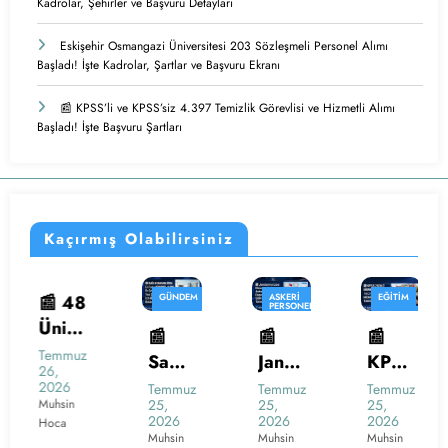
Kadrolar, Şehirler ve Başvuru Detayları
Eskişehir Osmangazi Üniversitesi 203 Sözleşmeli Personel Alımı
Başladı! İşte Kadrolar, Şartlar ve Başvuru Ekranı
📰 KPSS’li ve KPSS’siz 4.397 Temizlik Görevlisi ve Hizmetli Alımı
Başladı! İşte Başvuru Şartları
Kaçırmış Olabilirsiniz
8
GÜNDEM
ASKERI
EĞITIM
GÜNDEM
NEL
PERSONEL
ALIMI
KAMU
GÜNDEM
SOSYAL
e
PERSONEL
HAKLAR
📰
📰
📰
Şehit
M
ALIMI
GÜNDEM
KAMU
PERSONEL
y
z
SAĞLIK
ALIMI
Sağlı
Janda
KPSS
ve
ELI
HABERLERI
k
rma
202
Gazil
NEL
Temmuz
Temmuz
Temmuz
Ağustos
25,
25,
25,
6,
Baka
Lise
6/2
ere
2026
2026
2026
2026
nlığın
Mezu
Merk
Yeni
Muhsin
Muhsin
Muhsin
Muhsin