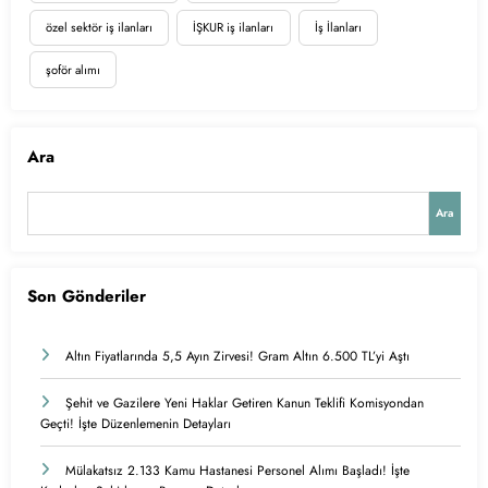
özel sektör iş ilanları
İŞKUR iş ilanları
İş İlanları
şoför alımı
Ara
Ara
Son Gönderiler
Altın Fiyatlarında 5,5 Ayın Zirvesi! Gram Altın 6.500 TL’yi Aştı
Şehit ve Gazilere Yeni Haklar Getiren Kanun Teklifi Komisyondan
Geçti! İşte Düzenlemenin Detayları
Mülakatsız 2.133 Kamu Hastanesi Personel Alımı Başladı! İşte