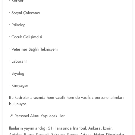
• Berber
• Sosyal Çalışmacı
• Psikolog
• Çocuk Gelişimcisi
• Veteriner Sağlık Teknisyeni
• Laborant
• Biyolog
• Kimyager
Bu kadrolar arasında hem vasıflı hem de vasıfsız personel alımları
bulunuyor.
📍 Personel Alımı Yapılacak İller
İlanların yayımlandığı 51 il arasında İstanbul, Ankara, İzmir,
Antalya, Bursa, Kocaeli, Sakarya, Konya, Adana, Hatay, Diyarbakır,