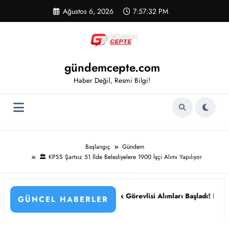
İçeriğe
Ağustos 6, 2026
7:57:33 PM
atla
gündemcepte.com
Haber Değil, Resmi Bilgi!
Başlangıç
Gündem
🏛️ KPSS Şartsız 51 İlde Belediyelere 1900 İşçi Alımı Yapılıyor
arı
ik Görevlisi Alımları Başladı! KPSS’li ve KPSS’siz Yeni İlanlar Yayıml
📰 81 İlde KPSS Şartsız 100 
GÜNCEL HABERLER