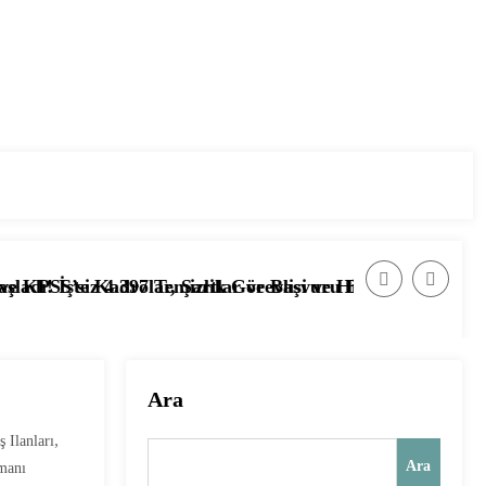
rtlar ve Başvuru Ekranı
k Görevlisi ve Hizmetli Alımı Başladı! İşte Başvuru Şartl
📰 Ağustos 2026’da Güvenlik Görevlisi 
Ara
,
 Ilanları
Ara
manı