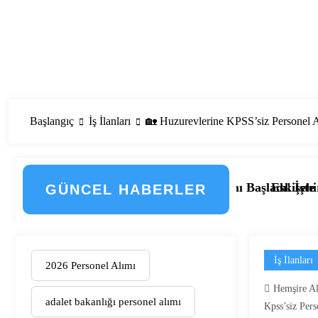
Başlangıç
İş İlanları
🏡 Huzurevlerine KPSS’siz Personel A
lemenin Detayları
si Personel Alımı Başladı! İşte Kadrolar, Şehirler ve Ba
Eskişehir Osmangazi Üniversitesi
GÜNCEL HABERLER
İş İlanları
2026 Personel Alımı
Hemşire A
adalet bakanlığı personel alımı
Kpss’siz Pers