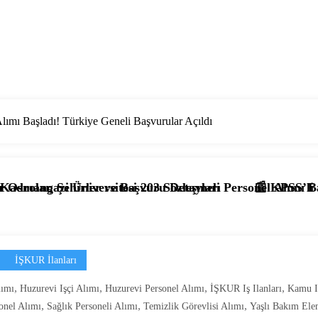
lımı Başladı! Türkiye Geneli Başvurular Açıldı
şvuru Detayları
 203 Sözleşmeli Personel Alımı Başladı! İşte Kadrolar, Şa
📰 KPSS’li ve KPSS’siz 4.397 Temizli
İŞKUR İlanları
,
,
,
,
lımı
Huzurevi Işçi Alımı
Huzurevi Personel Alımı
İŞKUR Iş Ilanları
Kamu Iş
,
,
,
onel Alımı
Sağlık Personeli Alımı
Temizlik Görevlisi Alımı
Yaşlı Bakım Ele