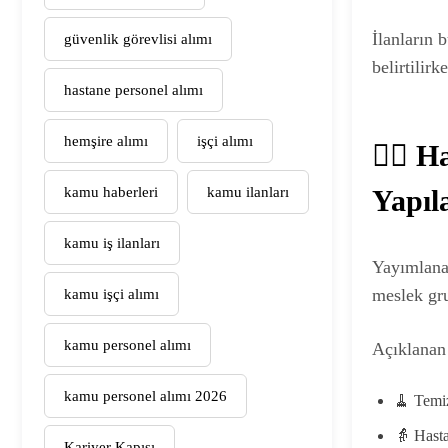
İlanların
güvenlik görevlisi alımı
belirtilir
hastane personel alımı
hemşire alımı
işçi alımı
👨‍⚕️
kamu haberleri
kamu ilanları
Yapıl
kamu iş ilanları
Yayımlanan
meslek gru
kamu işçi alımı
kamu personel alımı
Açıklanan 
kamu personel alımı 2026
🧹 Temiz
👵 Hast
Kariyer Kapısı