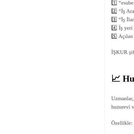
1️⃣ “esube
2️⃣ “İş Ar
3️⃣ “İş İla
4️⃣ İş ye
5️⃣ Açılan
İŞKUR şifr
📈 Hu
Uzmanlar, 
huzurevi v
Özellikle: