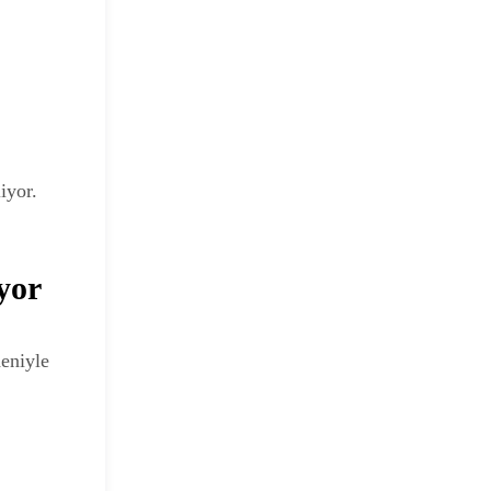
iyor.
yor
deniyle