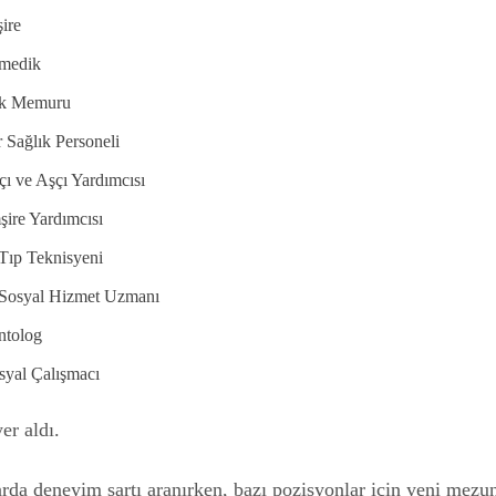
ire
ramedik
ık Memuru
 Sağlık Personeli
çı ve Aşçı Yardımcısı
mşire Yardımcısı
Tıp Teknisyeni
 Sosyal Hizmet Uzmanı
ntolog
syal Çalışmacı
er aldı.
arda deneyim şartı aranırken, bazı pozisyonlar için yeni mezu