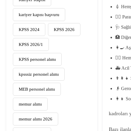
💉 Hemş
kariyer kapısı başvuru
👨‍⚕️ Pa
🩺 Sağl
KPSS 2024
KPSS 2026
🏥 Diğer
KPSS 2026/1
👩‍🍳 Aş
🧑‍⚕️ He
KPSS personel alımı
🚑 Acil 
kpsssiz personel alımı
👨‍👩‍
👴 Gero
MEB personel alımı
👩‍👧 So
memur alımı
kadroları y
memur alımı 2026
Bazı ilanl