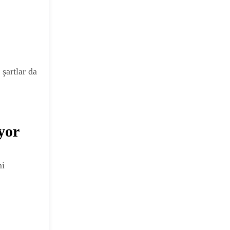
şartlar da
yor
mi