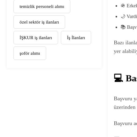
🪖 Erkek
temizlik personeli alımı
🌙 Vardi
özel sektör iş ilanları
📚 Başvu
İŞKUR iş ilanları
İş İlanları
Bazı ilanl
yer alabili
şoför alımı
💻 Ba
Başvuru y
üzerinden 
Başvuru ad