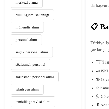
merkezi atama
da başvuru
Milli Eğitim Bakanlığı
📋 Ba
mühendis alımı
personel alımı
Türkiye İ
şartlar şu 
sağlık personeli alımı
🇹🇷 Tü
sözleşmeli personel
🪪 İŞKU
sözleşmeli personel alımı
🔞 18 y
⚖️ Kamu
teknisyen alımı
🩺 Göre
temizlik görevlisi alımı
📄 Adli