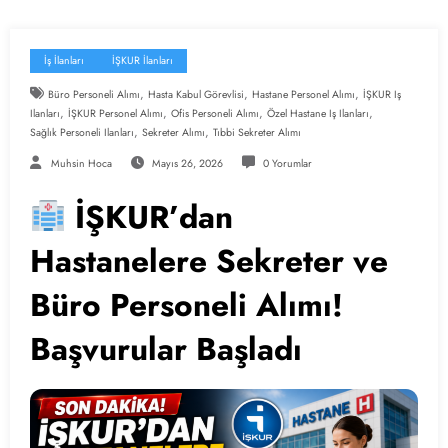
İş İlanları
İŞKUR İlanları
,
,
,
Büro Personeli Alımı
Hasta Kabul Görevlisi
Hastane Personel Alımı
İŞKUR Iş
,
,
,
,
Ilanları
İŞKUR Personel Alımı
Ofis Personeli Alımı
Özel Hastane Iş Ilanları
,
,
Sağlık Personeli Ilanları
Sekreter Alımı
Tıbbi Sekreter Alımı
Muhsin Hoca
Mayıs 26, 2026
0 Yorumlar
İŞKUR’dan
Hastanelere Sekreter ve
Büro Personeli Alımı!
Başvurular Başladı