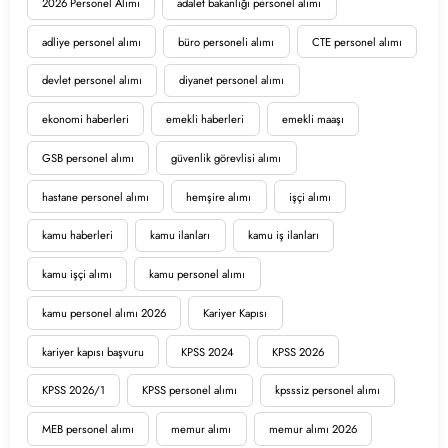
2026 Personel Alımı
adalet bakanlığı personel alımı
adliye personel alımı
büro personeli alımı
CTE personel alımı
devlet personel alımı
diyanet personel alımı
ekonomi haberleri
emekli haberleri
emekli maaşı
GSB personel alımı
güvenlik görevlisi alımı
hastane personel alımı
hemşire alımı
işçi alımı
kamu haberleri
kamu ilanları
kamu iş ilanları
kamu işçi alımı
kamu personel alımı
kamu personel alımı 2026
Kariyer Kapısı
kariyer kapısı başvuru
KPSS 2024
KPSS 2026
KPSS 2026/1
KPSS personel alımı
kpsssiz personel alımı
MEB personel alımı
memur alımı
memur alımı 2026