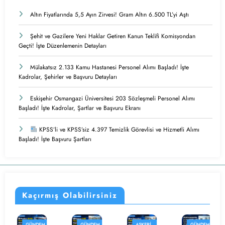
Altın Fiyatlarında 5,5 Ayın Zirvesi! Gram Altın 6.500 TL’yi Aştı
Şehit ve Gazilere Yeni Haklar Getiren Kanun Teklifi Komisyondan
Geçti! İşte Düzenlemenin Detayları
Mülakatsız 2.133 Kamu Hastanesi Personel Alımı Başladı! İşte
Kadrolar, Şehirler ve Başvuru Detayları
Eskişehir Osmangazi Üniversitesi 203 Sözleşmeli Personel Alımı
Başladı! İşte Kadrolar, Şartlar ve Başvuru Ekranı
KPSS’li ve KPSS’siz 4.397 Temizlik Görevlisi ve Hizmetli Alımı
Başladı! İşte Başvuru Şartları
Kaçırmış Olabilirsiniz
ÜNDEM
GÜNDEM
ASKERI
GÜNDEM
ASK