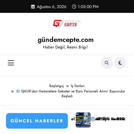
İçeriğe
Ağustos 6, 2026
1:05:00 PM
atla
gündemcepte.com
Haber Değil, Resmi Bilgi!
Başlangıç
İş İlanları
İŞKUR’dan Hastanelere Sekreter ve Büro Personeli Alımı! Başvurular
Başladı
rsonel Alımı Başladı! İşte Kadrolar, Şartlar ve Başvuru Ekranı
KPSS’li ve KPSS’siz 4.397 Temizlik Görevlisi ve Hizm
GÜNCEL HABERLER