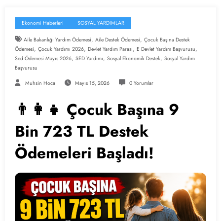
Ekonomi Haberleri
SOSYAL YARDIMLAR
,
,
Aile Bakanlığı Yardım Ödemesi
Aile Destek Ödemesi
Çocuk Başına Destek
,
,
,
,
Ödemesi
Çocuk Yardımı 2026
Devlet Yardım Parası
E Devlet Yardım Başvurusu
,
,
,
Sed Ödemesi Mayıs 2026
SED Yardımı
Sosyal Ekonomik Destek
Sosyal Yardım
Başvurusu
Muhsin Hoca
Mayıs 15, 2026
0 Yorumlar
👨‍👩‍👧 Çocuk Başına 9
Bin 723 TL Destek
Ödemeleri Başladı!