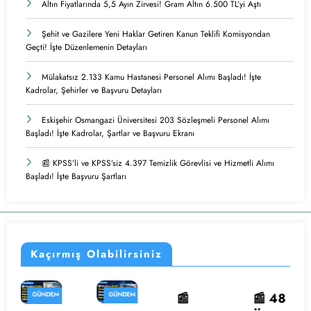
Altın Fiyatlarında 5,5 Ayın Zirvesi! Gram Altın 6.500 TL’yi Aştı
Şehit ve Gazilere Yeni Haklar Getiren Kanun Teklifi Komisyondan
Geçti! İşte Düzenlemenin Detayları
Mülakatsız 2.133 Kamu Hastanesi Personel Alımı Başladı! İşte
Kadrolar, Şehirler ve Başvuru Detayları
Eskişehir Osmangazi Üniversitesi 203 Sözleşmeli Personel Alımı
Başladı! İşte Kadrolar, Şartlar ve Başvuru Ekranı
📰 KPSS’li ve KPSS’siz 4.397 Temizlik Görevlisi ve Hizmetli Alımı
Başladı! İşte Başvuru Şartları
Kaçırmış Olabilirsiniz
GÜNDEM
📰
GÜNDEM
📰 48
ASKERI
📰
GÜNDEM
PERSONEL
ALIMI
İŞ
İŞ
KAMU