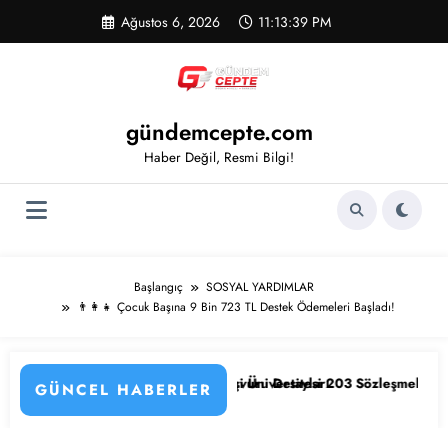
İçeriğe
Ağustos 6, 2026
11:13:39 PM
atla
gündemcepte.com
Haber Değil, Resmi Bilgi!
Başlangıç
SOSYAL YARDIMLAR
👨‍👩‍👧 Çocuk Başına 9 Bin 723 TL Destek Ödemeleri Başladı!
ler ve Başvuru Detayları
Osmangazi Üniversitesi 203 Sözleşmeli Personel Alımı Başladı! İşte Kad
📰 KPSS’li ve 
GÜNCEL HABERLER