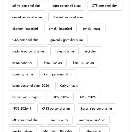
adliye personel alımı
büro personeli alımı
CTE personel alımı
devlet personel alımı
diyanet personel alımı
ekonomi haberleri
emekli haberleri
emekli maaşı
GSB personel alımı
güvenlik görevlisi alımı
hastane personel alımı
hemşire alımı
işçi alımı
kamu haberleri
kamu ilanları
kamu iş ilanları
kamu işçi alımı
kamu personel alımı
kamu personel alımı 2026
Kariyer Kapısı
kariyer kapısı başvuru
KPSS 2024
KPSS 2026
KPSS 2026/1
KPSS personel alımı
kpsssiz personel alımı
MEB personel alımı
memur alımı
memur alımı 2026
merkezi atama
Milli Eğitim Bakanlığı
mühendis alımı