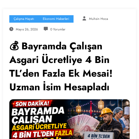
Çalışma Hayatı
Ekonomi Haberleri
Muhsin Hoca
Mayıs 26, 2026
0 Yorumlar
💰 Bayramda Çalışan
Asgari Ücretliye 4 Bin
TL’den Fazla Ek Mesai!
Uzman İsim Hesapladı