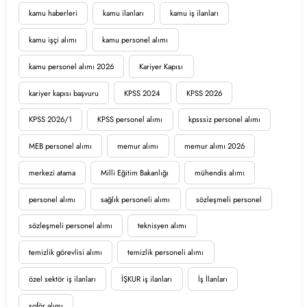
kamu haberleri
kamu ilanları
kamu iş ilanları
kamu işçi alımı
kamu personel alımı
kamu personel alımı 2026
Kariyer Kapısı
kariyer kapısı başvuru
KPSS 2024
KPSS 2026
KPSS 2026/1
KPSS personel alımı
kpsssiz personel alımı
MEB personel alımı
memur alımı
memur alımı 2026
merkezi atama
Milli Eğitim Bakanlığı
mühendis alımı
personel alımı
sağlık personeli alımı
sözleşmeli personel
sözleşmeli personel alımı
teknisyen alımı
temizlik görevlisi alımı
temizlik personeli alımı
özel sektör iş ilanları
İŞKUR iş ilanları
İş İlanları
şoför alımı