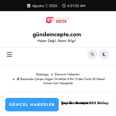
İçeriğe
Ağustos 7, 2026
4:51:03 AM
atla
gündemcepte.com
Haber Değil, Resmi Bilgi!
Başlangıç
Ekonomi Haberleri
💰 Bayramda Çalışan Asgari Ücretliye 4 Bin TL’den Fazla Ek Mesai!
Uzman İsim Hesapladı
irler ve Başvuru Detayları
r Osmangazi Üniversitesi 203 Sözleşmeli Personel Alımı Başladı! İşte K
📰 KPSS’li v
GÜNCEL HABERLER