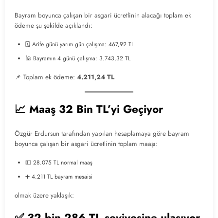
Bayram boyunca çalışan bir asgari ücretlinin alacağı toplam ek
ödeme şu şekilde açıklandı:
🗓️ Arife günü yarım gün çalışma: 467,92 TL
🕌 Bayramın 4 günü çalışma: 3.743,32 TL
📌 Toplam ek ödeme:
4.211,24 TL
📈 Maaş 32 Bin TL’yi Geçiyor
Özgür Erdursun tarafından yapılan hesaplamaya göre bayram
boyunca çalışan bir asgari ücretlinin toplam maaşı:
💵 28.075 TL normal maaş
➕ 4.211 TL bayram mesaisi
olmak üzere yaklaşık:
✅ 32 bin 286 TL seviyesine ulaşıyor.