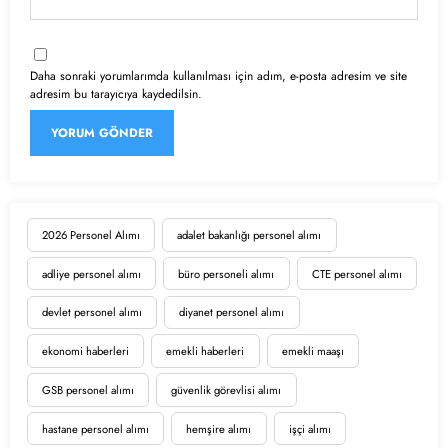
Daha sonraki yorumlarımda kullanılması için adım, e-posta adresim ve site
adresim bu tarayıcıya kaydedilsin.
2026 Personel Alımı
adalet bakanlığı personel alımı
adliye personel alımı
büro personeli alımı
CTE personel alımı
devlet personel alımı
diyanet personel alımı
ekonomi haberleri
emekli haberleri
emekli maaşı
GSB personel alımı
güvenlik görevlisi alımı
hastane personel alımı
hemşire alımı
işçi alımı