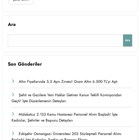
Ara
Ara
Son Gönderiler
Altın Fiyatlarında 5,5 Ayın Zirvesi! Gram Altın 6.500 TL’yi Aştı
Şehit ve Gazilere Yeni Haklar Getiren Kanun Teklifi Komisyondan
Geçti! İşte Düzenlemenin Detayları
Mülakatsız 2.133 Kamu Hastanesi Personel Alımı Başladı! İşte
Kadrolar, Şehirler ve Başvuru Detayları
Eskişehir Osmangazi Üniversitesi 203 Sözleşmeli Personel Alımı
Başladı! İşte Kadrolar, Şartlar ve Başvuru Ekranı