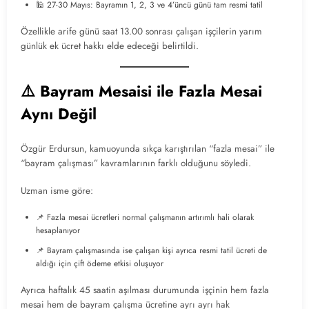
🕌 27-30 Mayıs: Bayramın 1, 2, 3 ve 4’üncü günü tam resmi tatil
Özellikle arife günü saat 13.00 sonrası çalışan işçilerin yarım
günlük ek ücret hakkı elde edeceği belirtildi.
⚠️ Bayram Mesaisi ile Fazla Mesai
Aynı Değil
Özgür Erdursun, kamuoyunda sıkça karıştırılan “fazla mesai” ile
“bayram çalışması” kavramlarının farklı olduğunu söyledi.
Uzman isme göre:
📌 Fazla mesai ücretleri normal çalışmanın artırımlı hali olarak
hesaplanıyor
📌 Bayram çalışmasında ise çalışan kişi ayrıca resmi tatil ücreti de
aldığı için çift ödeme etkisi oluşuyor
Ayrıca haftalık 45 saatin aşılması durumunda işçinin hem fazla
mesai hem de bayram çalışma ücretine ayrı ayrı hak