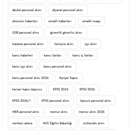
devlet personel alımı
diyanet personel alımı
ekonomi haberleri
emekli haberleri
emekli maaşı
GSB personel alımı
güvenlik görevlisi alımı
hastane personel alımı
hemşire alımı
işçi alımı
kamu haberleri
kamu ilanları
kamu iş ilanları
kamu işçi alımı
kamu personel alımı
kamu personel alımı 2026
Kariyer Kapısı
kariyer kapısı başvuru
KPSS 2024
KPSS 2026
KPSS 2026/1
KPSS personel alımı
kpsssiz personel alımı
MEB personel alımı
memur alımı
memur alımı 2026
merkezi atama
Milli Eğitim Bakanlığı
mühendis alımı