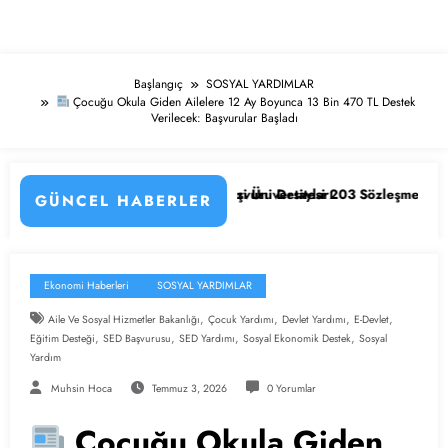
Başlangıç
SOSYAL YARDIMLAR
Çocuğu Okula Giden Ailelere 12 Ay Boyunca 13 Bin 470 TL Destek
Verilecek: Başvurular Başladı
hirler ve Başvuru Detayları
ir Osmangazi Üniversitesi 203 Sözleşmeli Personel Alımı Başladı! İşte 
KPSS’li 
GÜNCEL HABERLER
Ekonomi Haberleri
SOSYAL YARDIMLAR
,
,
,
,
Aile Ve Sosyal Hizmetler Bakanlığı
Çocuk Yardımı
Devlet Yardımı
E-Devlet
,
,
,
,
Eğitim Desteği
SED Başvurusu
SED Yardımı
Sosyal Ekonomik Destek
Sosyal
Yardım
Muhsin Hoca
Temmuz 3, 2026
0 Yorumlar
Çocuğu Okula Giden