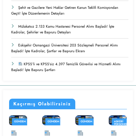
Şehit ve Gazilere Yeni Haklar Getiren Kanun Teklifi Komisyondan
Geçti! İşte Düzenlemenin Detayları
Mülakatsız 2.133 Kamu Hastanesi Personel Alımı Başladı! İşte
Kadrolar, Şehirler ve Başvuru Detayları
Eskişehir Osmangazi Üniversitesi 203 Sözleşmeli Personel Alımı
Başladı! İşte Kadrolar, Şartlar ve Başvuru Ekranı
KPSS’li ve KPSS’siz 4.397 Temizlik Görevlisi ve Hizmetli Alımı
Başladı! İşte Başvuru Şartları
Kaçırmış Olabilirsiniz
GÜNDEM
GÜNDEM
ASKERI
GÜNDEM
PERSONEL
ALIMI
İŞ
İŞ
KAMU
İLANLARI
İLANLARI
PERSONEL
GÜNDEM
ALIMI
KAMU İŞ
KAMU