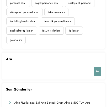
personel alımı
sağlık personeli alımı
sözleşmeli personel
sözleşmeli personel alımı
teknisyen alımı
temizlik görevlisi alımı
temizlik personeli alımı
özel sektör iş ilanları
İŞKUR iş ilanları
İş İlanları
şoför alımı
Ara
Ara
Son Gönderiler
Altın Fiyatlarında 5,5 Ayın Zirvesi! Gram Altın 6.500 TL’yi Aştı