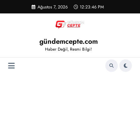
İçeriğe
Ağustos 7, 2026
12:23:47 PM
atla
gündemcepte.com
Haber Değil, Resmi Bilgi!