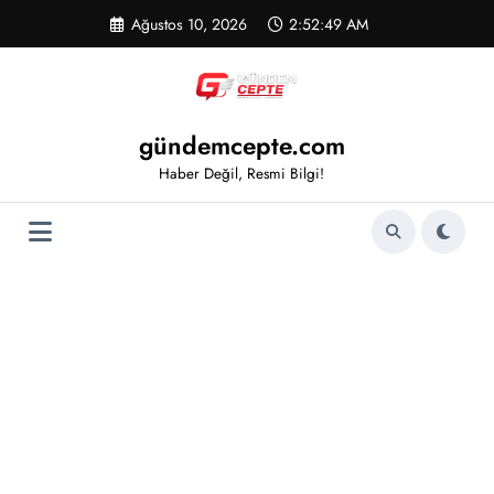
İçeriğe
Ağustos 10, 2026
2:52:50 AM
atla
gündemcepte.com
Haber Değil, Resmi Bilgi!