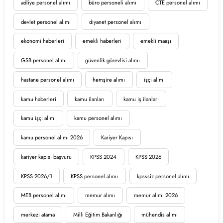
adliye personel alımı
büro personeli alımı
CTE personel alımı
devlet personel alımı
diyanet personel alımı
ekonomi haberleri
emekli haberleri
emekli maaşı
GSB personel alımı
güvenlik görevlisi alımı
hastane personel alımı
hemşire alımı
işçi alımı
kamu haberleri
kamu ilanları
kamu iş ilanları
kamu işçi alımı
kamu personel alımı
kamu personel alımı 2026
Kariyer Kapısı
kariyer kapısı başvuru
KPSS 2024
KPSS 2026
KPSS 2026/1
KPSS personel alımı
kpsssiz personel alımı
MEB personel alımı
memur alımı
memur alımı 2026
merkezi atama
Milli Eğitim Bakanlığı
mühendis alımı