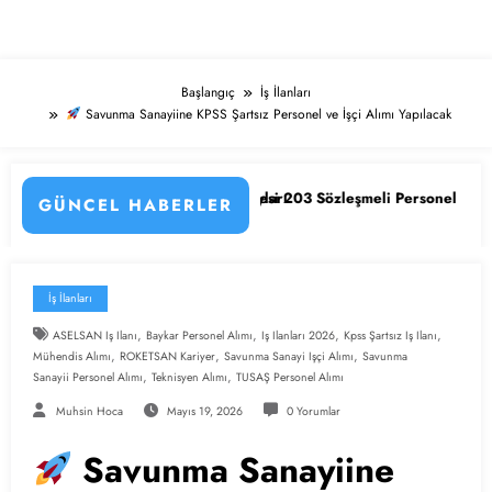
Başlangıç
İş İlanları
Savunma Sanayiine KPSS Şartsız Personel ve İşçi Alımı Yapılacak
ru Detayları
iversitesi 203 Sözleşmeli Personel Alımı Başladı! İşte Kadrolar, Şartl
KPSS’li ve KPSS’siz 4.39
GÜNCEL HABERLER
İş İlanları
,
,
,
,
ASELSAN Iş Ilanı
Baykar Personel Alımı
Iş Ilanları 2026
Kpss Şartsız Iş Ilanı
,
,
,
Mühendis Alımı
ROKETSAN Kariyer
Savunma Sanayi Işçi Alımı
Savunma
,
,
Sanayii Personel Alımı
Teknisyen Alımı
TUSAŞ Personel Alımı
Muhsin Hoca
Mayıs 19, 2026
0 Yorumlar
Savunma Sanayiine