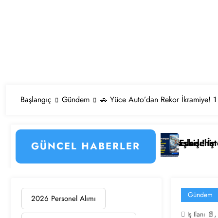
Başlangıç
Gündem
🚗 Yüce Auto’dan Rekor İkramiye! 1 
in Detayları
onel Alımı Başladı! İşte Kadrolar, Şehirler ve Başvuru
Eskişehir Osmangazi Üniversitesi 203 Sö
GÜNCEL HABERLER
Gündem
2026 Personel Alımı
Iş Ilanı 📄