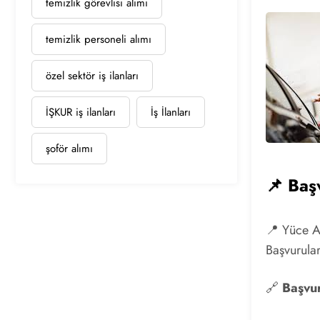
temizlik görevlisi alımı
temizlik personeli alımı
özel sektör iş ilanları
İŞKUR iş ilanları
İş İlanları
şoför alımı
📌 Baş
📍 Yüce A
Başvurular
🔗
Başvur