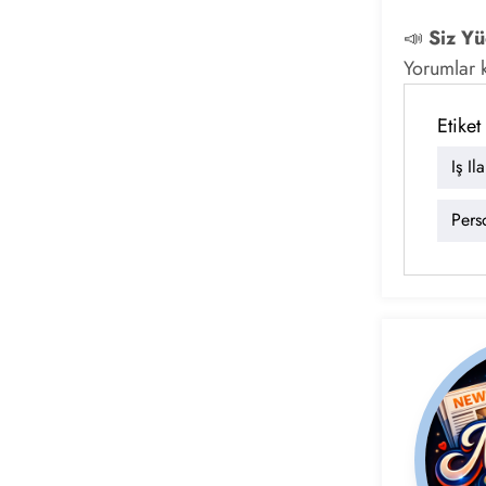
📣
Siz Yü
Yorumlar k
Etiket
Iş Il
Pers