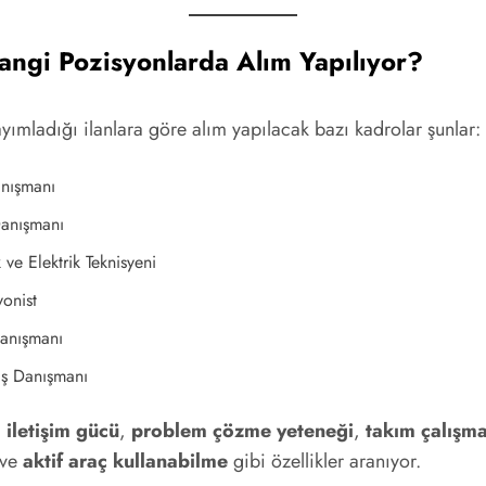
Hangi Pozisyonlarda Alım Yapılıyor?
ayımladığı ilanlara göre alım yapılacak bazı kadrolar şunlar:
anışmanı
Danışmanı
ve Elektrik Teknisyeni
yonist
anışmanı
ış Danışmanı
a
iletişim gücü
,
problem çözme yeteneği
,
takım çalışm
ve
aktif araç kullanabilme
gibi özellikler aranıyor.