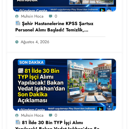
Muhsin Hoca
0
Şehir Hastanelerine KPSS Şartsız
Personel Alımı Başladı! Temizlik,
Güvenlik, Klinik Destek ve Hastane
Ağustos 4, 2026
Hizmetlisi Alınacak
Muhsin Hoca
0
81 İlde 30 Bin TYP İşçi Alımı
Yapılacak! Bakan Vedat Işıkhan’dan Son