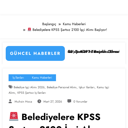
Başlangıç
Kamu Haberleri
Belediyelere KPSS Şartsız 2100 İşçi Alımı Başlıyor!
e Kadrolar, Şartlar ve Başvuru Ekranı
i ve KPSS’siz 4.397 Temizlik Görevlisi ve Hizmetli Alımı Başladı! İşte B
Ağustos 20
GÜNCEL HABERLER
İş İlanları
Kamu Haberleri
,
,
,
Belediye Işçi Alımı 2026
Belediye Personel Alımı
Işkur Ilanları
Kamu Işçi
,
Alımı
KPSS Şartsız Iş Ilanları
Muhsin Hoca
Mart 27, 2026
0 Yorumlar
Belediyelere KPSS