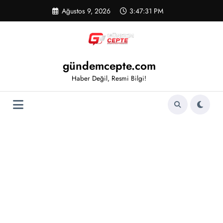
İçeriğe
Ağustos 9, 2026
3:47:32 PM
atla
gündemcepte.com
Haber Değil, Resmi Bilgi!