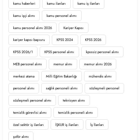
kamu haberleri
kamu ilanları
kamu iş ilanları
kamu işçi alımı
kamu personel alımı
kamu personel alımı 2026
Kariyer Kapısı
kariyer kapısı başvuru
KPSS 2024
KPSS 2026
KPSS 2026/1
KPSS personel alımı
kpsssiz personel alımı
MEB personel alımı
memur alımı
memur alımı 2026
merkezi atama
Milli Eğitim Bakanlığı
mühendis alımı
personel alımı
sağlık personeli alımı
sözleşmeli personel
sözleşmeli personel alımı
teknisyen alımı
temizlik görevlisi alımı
temizlik personeli alımı
özel sektör iş ilanları
İŞKUR iş ilanları
İş İlanları
şoför alımı