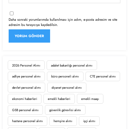
Daha sonraki yorumlarımda kullanılması için adım, e-posta adresim ve site
adresim bu tarayıcıya kaydedilsin.
2026 Personel Alımı
adalet bakanlığı personel alımı
adliye personel alımı
büro personeli alımı
CTE personel alımı
devlet personel alımı
diyanet personel alımı
ekonomi haberleri
emekli haberleri
emekli maaşı
GSB personel alımı
güvenlik görevlisi alımı
hastane personel alımı
hemşire alımı
işçi alımı