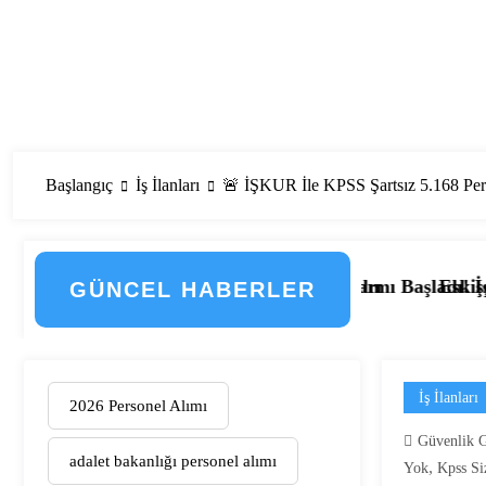
Başlangıç
İş İlanları
🚨 İŞKUR İle KPSS Şartsız 5.168 Pers
emenin Detayları
 Personel Alımı Başladı! İşte Kadrolar, Şehirler ve Başv
Eskişehir Osmangazi Üniversitesi 2
GÜNCEL HABERLER
İş İlanları
2026 Personel Alımı
Güvenlik G
adalet bakanlığı personel alımı
,
Yok
Kpss Siz