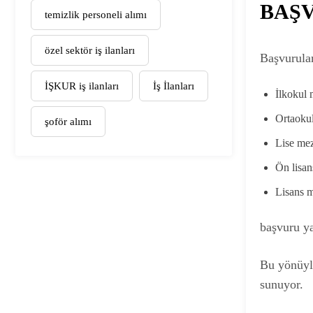
BAŞ
temizlik personeli alımı
özel sektör iş ilanları
Başvurular
İŞKUR iş ilanları
İş İlanları
İlkokul 
Ortaoku
şoför alımı
Lise mez
Ön lisan
Lisans m
başvuru y
Bu yönüy
sunuyor.