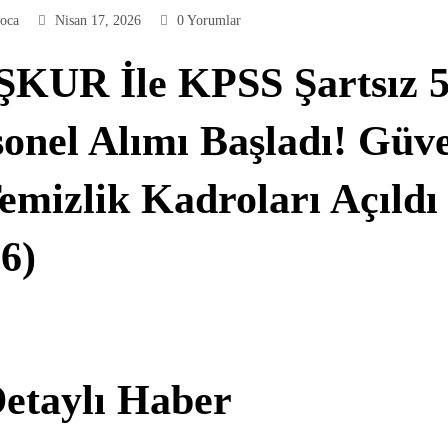
oca
Nisan 17, 2026
0 Yorumlar
İŞKUR İle KPSS Şartsız 5
onel Alımı Başladı! Güv
emizlik Kadroları Açıldı
6)
Detaylı Haber