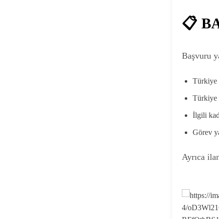
📋 B
Başvuru ya
Türkiye
Türkiye 
İlgili ka
Görev y
Ayrıca ila