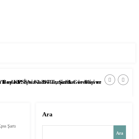
lar ve Başvuru Ekranı
Görevlisi ve Hizmetli Alımı Başladı! İşte Başvuru Şartlar
📰 Ağustos 2026’da Güvenlik Görevlisi Al
Ara
pss Şartı
Ara