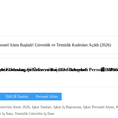
onel Alımı Başladı! Güvenlik ve Temizlik Kadroları Açıldı (2026)
uru Detayları
03 Sözleşmeli Personel Alımı Başladı! İşte Kadrolar, Şart
📰 KPSS’li ve KPSS’siz 4.397 Temizlik 
İŞKUR İlanları
Personel Alımı
,
,
,
,
örevlisi Alımı 2026
Işkur Ilanları
Işkur Iş Başvurusu
Işkur Personel Alımı
K
,
 Iş Ilanı
Temizlik Görevlisi Iş Ilanı