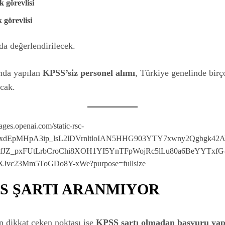
k görevlisi
 görevlisi
da değerlendirilecek.
mda yapılan
KPSS’siz personel alımı
, Türkiye genelinde birç
acak.
SS ŞARTI ARANMIYOR
en dikkat çeken noktası ise
KPSS şartı olmadan başvuru yap