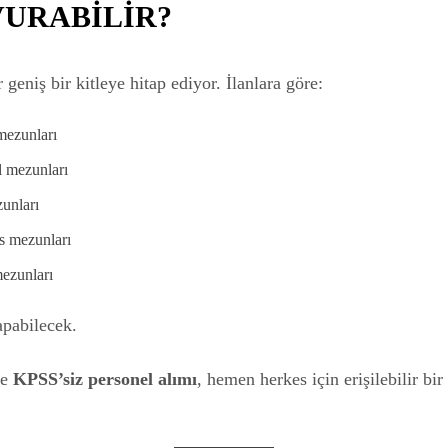
VURABİLİR?
 geniş bir kitleye hitap ediyor. İlanlara göre:
mezunları
l mezunları
unları
s mezunları
ezunları
apabilecek.
le
KPSS’siz personel alımı
, hemen herkes için erişilebilir bir i