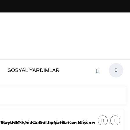
SOSYAL YARDIMLAR
Şartlar ve Başvuru Ekranı
lik Görevlisi ve Hizmetli Alımı Başladı! İşte Başvuru Şart
📰 Ağustos 2026’da Güvenlik Görevlis