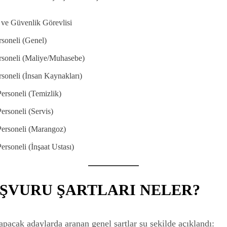
ve Güvenlik Görevlisi
soneli (Genel)
rsoneli (Maliye/Muhasebe)
soneli (İnsan Kaynakları)
ersoneli (Temizlik)
ersoneli (Servis)
Personeli (Marangoz)
ersoneli (İnşaat Ustası)
ŞVURU ŞARTLARI NELER?
pacak adaylarda aranan genel şartlar şu şekilde açıklandı: