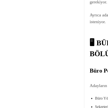
gerekiyor.
Ayrıca ada
isteniyor.
🖥️ 
BÖL
Büro Pe
Adayların
Büro Yö
Sekreter