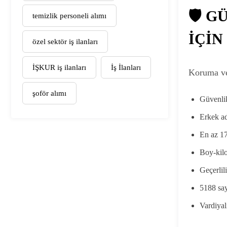
🛡️ 
temizlik personeli alımı
İÇİN
özel sektör iş ilanları
İŞKUR iş ilanları
İş İlanları
Koruma ve 
şoför alımı
Güvenli
Erkek a
En az 1
Boy-kilo
Geçerlil
5188 say
Vardiyal