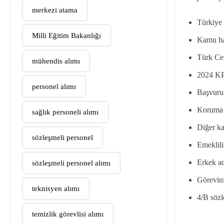
merkezi atama
Türkiye
Milli Eğitim Bakanlığı
Kamu ha
Türk Ce
mühendis alımı
2024 KPS
personel alımı
Başvurul
Koruma 
sağlık personeli alımı
Diğer ka
sözleşmeli personel
Emeklili
Erkek ad
sözleşmeli personel alımı
Görevin
teknisyen alımı
4/B sözl
temizlik görevlisi alımı