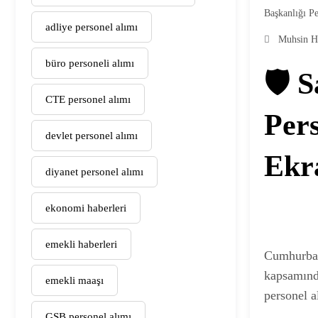
Başkanlığı P
adliye personel alımı
Muhsin H
büro personeli alımı
🛡️ 
CTE personel alımı
Pers
devlet personel alımı
Ekra
diyanet personel alımı
ekonomi haberleri
emekli haberleri
Cumhurbaş
kapsamında
emekli maaşı
personel a
GSB personel alımı