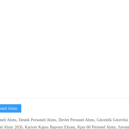
onel Alımı
,
,
,
neli Alımı
Destek Personeli Alımı
Devlet Personel Alımı
Güvenlik Görevlisi
,
,
,
el Alımı 2026
Kariyer Kapısı Başvuru Ekranı
Kpss 60 Personel Alımı
Savun