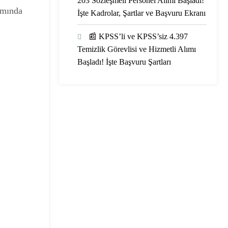
203 Sözleşmeli Personel Alımı Başladı!
amında
İşte Kadrolar, Şartlar ve Başvuru Ekranı
📰 KPSS’li ve KPSS’siz 4.397
Temizlik Görevlisi ve Hizmetli Alımı
Başladı! İşte Başvuru Şartları