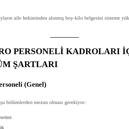
yların aile hekiminden alınmış boy-kilo belgesini sisteme yü
BÜRO PERSONELİ KADROLARI İ
ÜM ŞARTLARI
rsoneli (Genel)
 şu bölümlerden mezun olması gerekiyor:
netimi
lik