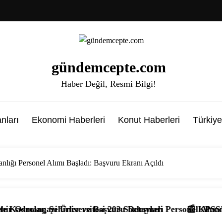
gündemcepte.com
Haber Değil, Resmi Bilgi!
nları
Ekonomi Haberleri
Konut Haberleri
Türkiye
nlığı Personel Alımı Başladı: Başvuru Ekranı Açıldı
Başvuru Detayları
i 203 Sözleşmeli Personel Alımı Başladı! İşte Kadrolar, 
📰 KPSS’li ve KPSS’siz 4.397 Temiz