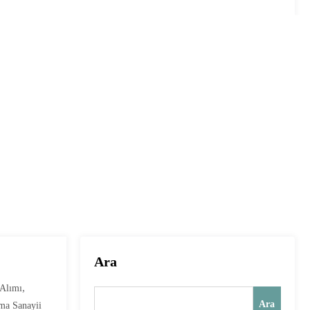
Ara
,
 Alımı
Ara
ma Sanayii