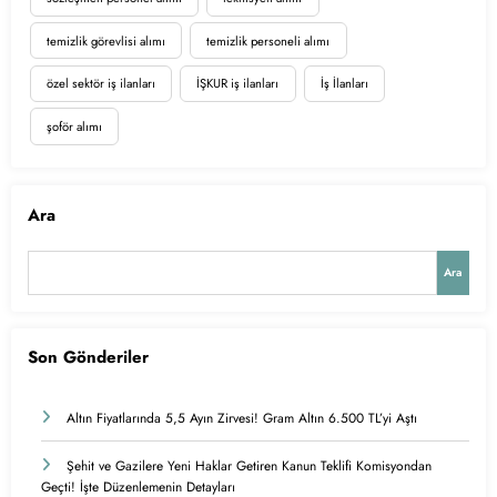
temizlik görevlisi alımı
temizlik personeli alımı
özel sektör iş ilanları
İŞKUR iş ilanları
İş İlanları
şoför alımı
Ara
Ara
Son Gönderiler
Altın Fiyatlarında 5,5 Ayın Zirvesi! Gram Altın 6.500 TL’yi Aştı
Şehit ve Gazilere Yeni Haklar Getiren Kanun Teklifi Komisyondan
Geçti! İşte Düzenlemenin Detayları