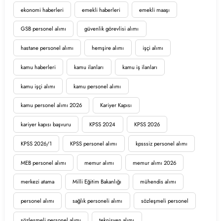
ekonomi haberleri
emekli haberleri
emekli maaşı
GSB personel alımı
güvenlik görevlisi alımı
hastane personel alımı
hemşire alımı
işçi alımı
kamu haberleri
kamu ilanları
kamu iş ilanları
kamu işçi alımı
kamu personel alımı
kamu personel alımı 2026
Kariyer Kapısı
kariyer kapısı başvuru
KPSS 2024
KPSS 2026
KPSS 2026/1
KPSS personel alımı
kpsssiz personel alımı
MEB personel alımı
memur alımı
memur alımı 2026
merkezi atama
Milli Eğitim Bakanlığı
mühendis alımı
personel alımı
sağlık personeli alımı
sözleşmeli personel
sözleşmeli personel alımı
teknisyen alımı