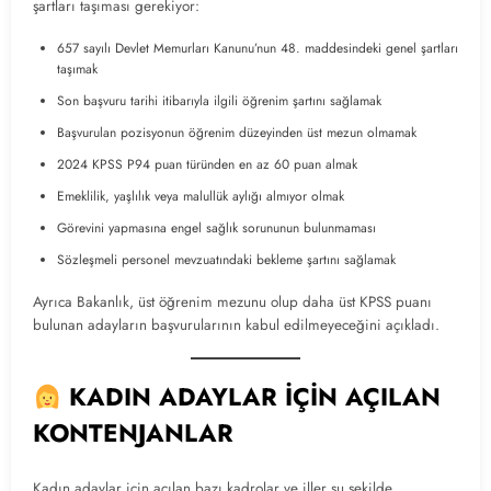
şartları taşıması gerekiyor:
657 sayılı Devlet Memurları Kanunu’nun 48. maddesindeki genel şartları
taşımak
Son başvuru tarihi itibarıyla ilgili öğrenim şartını sağlamak
Başvurulan pozisyonun öğrenim düzeyinden üst mezun olmamak
2024 KPSS P94 puan türünden en az 60 puan almak
Emeklilik, yaşlılık veya malullük aylığı almıyor olmak
Görevini yapmasına engel sağlık sorununun bulunmaması
Sözleşmeli personel mevzuatındaki bekleme şartını sağlamak
Ayrıca Bakanlık, üst öğrenim mezunu olup daha üst KPSS puanı
bulunan adayların başvurularının kabul edilmeyeceğini açıkladı.
KADIN ADAYLAR İÇİN AÇILAN
KONTENJANLAR
Kadın adaylar için açılan bazı kadrolar ve iller şu şekilde