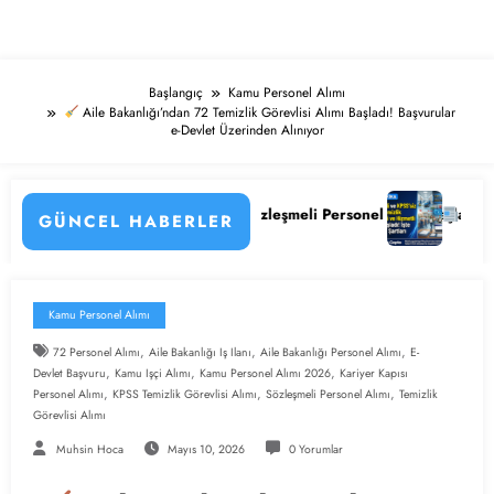
Başlangıç
Kamu Personel Alımı
Aile Bakanlığı’ndan 72 Temizlik Görevlisi Alımı Başladı! Başvurular
e-Devlet Üzerinden Alınıyor
 Sözleşmeli Personel Alımı Başladı! İşte Kadrolar, Şartlar ve Başvuru 
KPSS’li ve KPSS’siz 4.397 Temizlik Gör
GÜNCEL HABERLER
Kamu Personel Alımı
,
,
,
72 Personel Alımı
Aile Bakanlığı Iş Ilanı
Aile Bakanlığı Personel Alımı
E-
,
,
,
Devlet Başvuru
Kamu Işçi Alımı
Kamu Personel Alımı 2026
Kariyer Kapısı
,
,
,
Personel Alımı
KPSS Temizlik Görevlisi Alımı
Sözleşmeli Personel Alımı
Temizlik
Görevlisi Alımı
Muhsin Hoca
Mayıs 10, 2026
0 Yorumlar