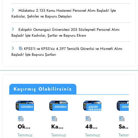
Mülakatsız 2.133 Kamu Hastanesi Personel Alımı Başladı! İşte
Kadrolar, Şehirler ve Başvuru Detayları
Eskişehir Osmangazi Üniversitesi 203 Sözleşmeli Personel Alımı
Başladı! İşte Kadrolar, Şartlar ve Başvuru Ekranı
KPSS’li ve KPSS’siz 4.397 Temizlik Görevlisi ve Hizmetli Alımı
Başladı! İşte Başvuru Şartları
Kaçırmış Olabilirsiniz
GÜNDEM
GÜNDEM
ASKERI
GÜNDEM
PERSONEL
ALIMI
İŞ
İŞ
KAMU
İLANLARI
İLANLARI
PERSONEL
GÜNDEM
ALIMI
KAMU İŞ
KAMU
İLANLARI
PERSONEL
KAMU
SAĞLIK
Okull
Kam
48
Sağlı
ALIMI
PERSONELI
HABERLERI
KAMU
ara
uya
Ünive
k
PERSONEL
PERSONEL
PERSONEL
Temmuz
Temmuz
Temmuz
Temmuz
ALIMI
ALIMI
ALIMI