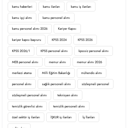
kamu haberleri
kamu ilanları
kamu iş ilanları
kamu işçi alımı
kamu personel alımı
kamu personel alımı 2026
Kariyer Kapısı
kariyer kapısı başvuru
KPSS 2024
KPSS 2026
KPSS 2026/1
KPSS personel alımı
kpsssiz personel alımı
MEB personel alımı
memur alımı
memur alımı 2026
merkezi atama
Milli Eğitim Bakanlığı
mühendis alımı
personel alımı
sağlık personeli alımı
sözleşmeli personel
sözleşmeli personel alımı
teknisyen alımı
temizlik görevlisi alımı
temizlik personeli alımı
özel sektör iş ilanları
İŞKUR iş ilanları
İş İlanları