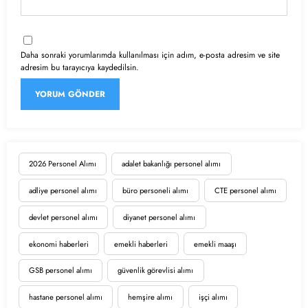
Daha sonraki yorumlarımda kullanılması için adım, e-posta adresim ve site
adresim bu tarayıcıya kaydedilsin.
2026 Personel Alımı
adalet bakanlığı personel alımı
adliye personel alımı
büro personeli alımı
CTE personel alımı
devlet personel alımı
diyanet personel alımı
ekonomi haberleri
emekli haberleri
emekli maaşı
GSB personel alımı
güvenlik görevlisi alımı
hastane personel alımı
hemşire alımı
işçi alımı