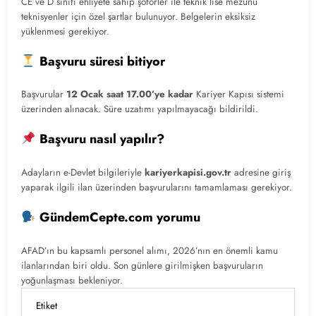
CE ve D sınıfı ehliyete sahip şoförler ile teknik lise mezunu
teknisyenler için özel şartlar bulunuyor. Belgelerin eksiksiz
yüklenmesi gerekiyor.
Başvuru süresi bitiyor
Başvurular
12 Ocak saat 17.00’ye kadar
Kariyer Kapısı sistemi
üzerinden alınacak. Süre uzatımı yapılmayacağı bildirildi.
Başvuru nasıl yapılır?
Adayların e-Devlet bilgileriyle
kariyerkapisi.gov.tr
adresine giriş
yaparak ilgili ilan üzerinden başvurularını tamamlaması gerekiyor.
GündemCepte.com yorumu
AFAD’ın bu kapsamlı personel alımı, 2026’nın en önemli kamu
ilanlarından biri oldu. Son günlere girilmişken başvuruların
yoğunlaşması bekleniyor.
Etiket