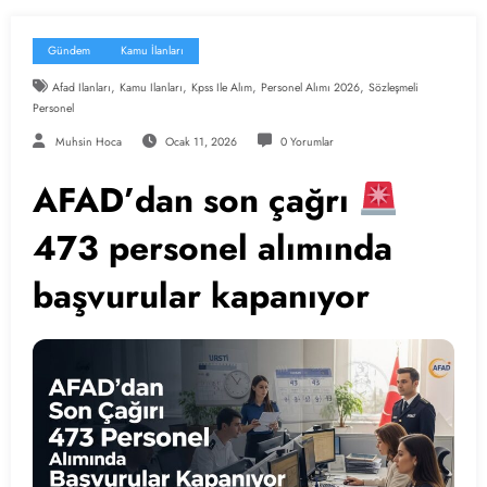
Gündem
Kamu İlanları
,
,
,
,
Afad Ilanları
Kamu Ilanları
Kpss Ile Alım
Personel Alımı 2026
Sözleşmeli
Personel
Muhsin Hoca
Ocak 11, 2026
0 Yorumlar
AFAD’dan son çağrı
473 personel alımında
başvurular kapanıyor