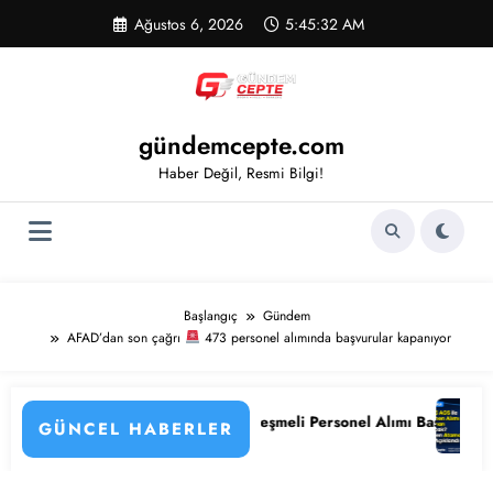
İçeriğe
Ağustos 6, 2026
5:45:33 AM
atla
gündemcepte.com
Haber Değil, Resmi Bilgi!
Başlangıç
Gündem
AFAD’dan son çağrı
473 personel alımında başvurular kapanıyor
9 Sözleşmeli Personel Alımı Başvuruları Başladı! İşte Kadrolar ve Şartl
2026 AGS ile Öğretmen Alım
GÜNCEL HABERLER